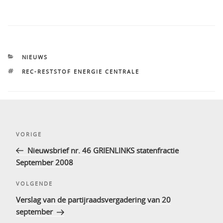
CATEGORIEËN
NIEUWS
TAGS
REC-RESTSTOF ENERGIE CENTRALE
Bericht
Vorig
VORIGE
navigatie
bericht
Nieuwsbrief nr. 46 GRIENLINKS statenfractie
September 2008
Volgend
VOLGENDE
bericht
Verslag van de partijraadsvergadering van 20
september