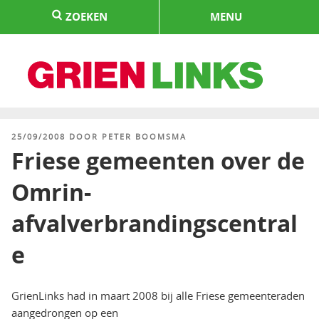
Naar
ZOEKEN
MENU
de
inhoud
springen
HOME
GEPLAATST
25/09/2008
DOOR
PETER BOOMSMA
OP
Friese gemeenten over de
Omrin-
afvalverbrandingscentral
e
GrienLinks had in maart 2008 bij alle Friese gemeenteraden
aangedrongen op een