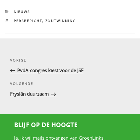
CATEGORIEËN
NIEUWS
TAGS
PERSBERICHT
,
ZOUTWINNING
Bericht
Vorig
VORIGE
navigatie
bericht
PvdA-congres kiest voor de JSF
Volgend
VOLGENDE
bericht
Fryslân duurzaam
BLIJF OP DE HOOGTE
Ja, ik wil mails ontvangen van GroenLinks.