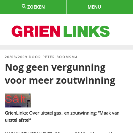
Naar
ZOEKEN
MENU
de
inhoud
springen
HOME
GEPLAATST
20/03/2009
DOOR
PETER BOOMSMA
OP
Nog geen vergunning
voor meer zoutwinning
GrienLinks: Over uitstel gas_ en zoutwinning: “Maak van
uitstel afstel”