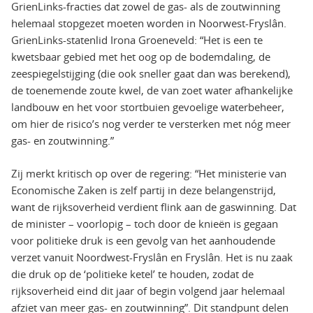
GrienLinks-fracties dat zowel de gas- als de zoutwinning
helemaal stopgezet moeten worden in Noorwest-Fryslân.
GrienLinks-statenlid Irona Groeneveld: “Het is een te
kwetsbaar gebied met het oog op de bodemdaling, de
zeespiegelstijging (die ook sneller gaat dan was berekend),
de toenemende zoute kwel, de van zoet water afhankelijke
landbouw en het voor stortbuien gevoelige waterbeheer,
om hier de risico’s nog verder te versterken met nóg meer
gas- en zoutwinning.”
Zij merkt kritisch op over de regering: “Het ministerie van
Economische Zaken is zelf partij in deze belangenstrijd,
want de rijksoverheid verdient flink aan de gaswinning. Dat
de minister – voorlopig – toch door de knieën is gegaan
voor politieke druk is een gevolg van het aanhoudende
verzet vanuit Noordwest-Fryslân en Fryslân. Het is nu zaak
die druk op de ‘politieke ketel’ te houden, zodat de
rijksoverheid eind dit jaar of begin volgend jaar helemaal
afziet van meer gas- en zoutwinning”. Dit standpunt delen