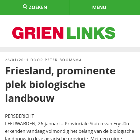
Naar
ZOEKEN
MENU
de
inhoud
springen
HOME
GEPLAATST
26/01/2011
DOOR
PETER BOOMSMA
OP
Friesland, prominente
plek biologische
landbouw
PERSBERICHT
LEEUWARDEN, 26 januari – Provinciale Staten van Fryslân
erkenden vandaag volmondig het belang van de biologische
landbouw in deze agrarische provincie. Met een ruime