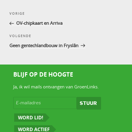
Bericht
Vorig
VORIGE
navigatie
bericht
OV-chipkaart en Arriva
Volgend
VOLGENDE
bericht
Geen gentechlandbouw in Fryslân
BLIJF OP DE HOOGTE
Ja, ik wil mails ontvangen van GroenLinks.
WORD LID!
WORD ACTIEF