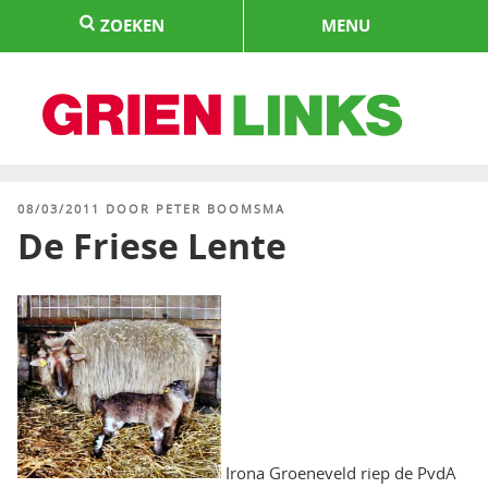
Naar
ZOEKEN
MENU
de
inhoud
springen
HOME
GEPLAATST
08/03/2011
DOOR
PETER BOOMSMA
OP
De Friese Lente
Irona Groeneveld riep de PvdA