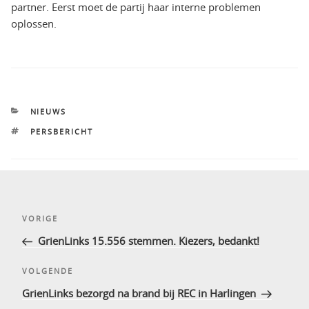
partner. Eerst moet de partij haar interne problemen
oplossen.
CATEGORIEËN
NIEUWS
TAGS
PERSBERICHT
Bericht
Vorig
VORIGE
navigatie
bericht
GrienLinks 15.556 stemmen. Kiezers, bedankt!
Volgend
VOLGENDE
bericht
GrienLinks bezorgd na brand bij REC in Harlingen