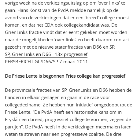
vorige week na de verkiezingsuitslag op om ‘over links’ te
gaan. Hans Konst van de PvdA meldde namelijk op de
avond van de verkiezingen dat er een ‘breed’ college moest
komen, en dat het CDA ook collegekandidaat was. De
GrienLinks fractie vindt dat er eerst gekeken moet worden
naar de mogelijkheden ‘over links’ en heeft daarom contact
gezocht met de nieuwe statenfracties van D66 en SP.
SP, GrienLinks en D66 : 13x progressief
PERSBERICHT GL/D66/SP 7 maart 2011
De Friese Lente is begonnen Fries college kan progressief
De provinciale fracties van SP, GrienLinks en D66 hebben de
handen in elkaar geslagen en gaan in de race voor
collegedeelname. Ze hebben hun initiatief omgedoopt tot de
Friese Lente. “De PvdA heeft een historische kans om in
Fryslân een breed, progressief college te vormen, zeggen de
partijen”. De PvdA heeft in de verkiezingen meermalen laten
weten te streven naar een progressieve coalitie. De drie