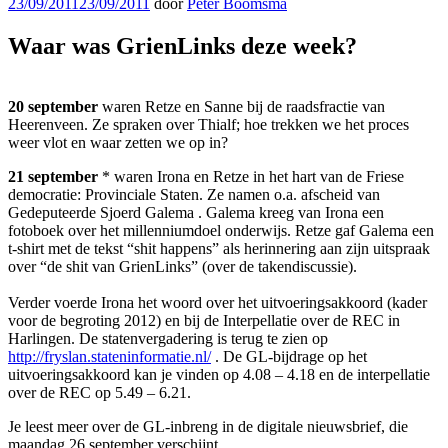
Geplaatst
23/09/2011
23/09/2011
door
Peter Boomsma
op
Waar was GrienLinks deze week?
20 september
waren Retze en Sanne bij de raadsfractie van
Heerenveen. Ze spraken over Thialf; hoe trekken we het proces
weer vlot en waar zetten we op in?
21 september
* waren Irona en Retze in het hart van de Friese
democratie: Provinciale Staten. Ze namen o.a. afscheid van
Gedeputeerde Sjoerd Galema
. Galema kreeg van Irona een
fotoboek over het millenniumdoel onderwijs. Retze gaf Galema een
t-shirt met de tekst “shit happens” als herinnering aan zijn uitspraak
over “de shit van GrienLinks” (over de takendiscussie).
Verder voerde Irona het woord over het uitvoeringsakkoord (kader
voor de begroting 2012) en bij de Interpellatie over de REC in
Harlingen. De statenvergadering is terug te zien op
http://fryslan.stateninformatie.nl/
. De GL-bijdrage op het
uitvoeringsakkoord kan je vinden op 4.08 – 4.18 en de interpellatie
over de REC op 5.49 – 6.21.
Je leest meer over de GL-inbreng in de digitale nieuwsbrief, die
maandag 26 september verschijnt.