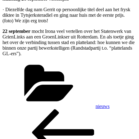
· Diezelfde dag nam Gerrit op persoonlijke titel deel aan het frysk
diktee in Tytsjerksteradiel en ging naar huis met de eerste prijs.
(foto) We zijn erg trots!
22 september
mocht Irona veel vertellen over het Statenwerk van
GrienLinks aan een GroenLinkser uit Rotterdam. En als toetje ging
het over de verbinding tussen stad en platteland: hoe kunnen we die
binnen onze partij bewerkstelligen (Randstadpartij t.o. “plattelands
GL-ers”).
Categorieën
nieuws
Bericht
Vorig
bericht
navigatie