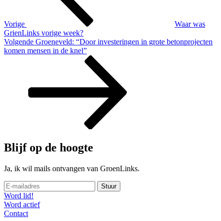
Vorige
Waar was
GrienLinks vorige week?
Volgend
Volgende
Groeneveld: “Door investeringen in grote betonprojecten
bericht
komen mensen in de knel”
Blijf op de hoogte
Ja, ik wil mails ontvangen van GroenLinks.
Word lid!
Word actief
Contact