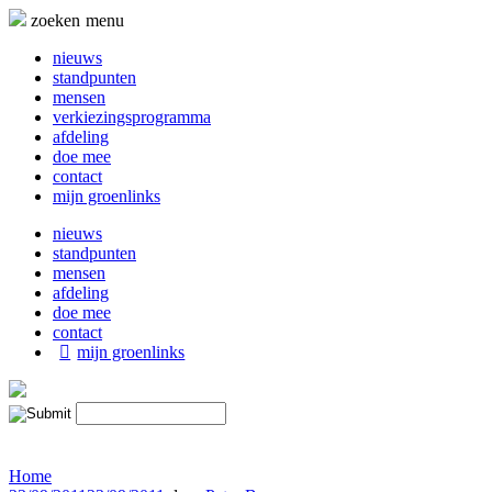
Naar
zoeken
menu
de
inhoud
nieuws
springen
standpunten
mensen
verkiezingsprogramma
afdeling
doe mee
contact
mijn groenlinks
nieuws
standpunten
mensen
afdeling
doe mee
contact
mijn groenlinks
Home