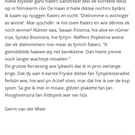
hiene blykber gâns flaters oanstreke! Mei de korrekte tekst
op in filmskerm rûn De Haan it hiele diktee nochris bylâns.
Ik kaam op njoggen flaters en tocht: ‘Dielnimme is wichtiger
as winne’. Mar sjochdêr: ik hie tsien flaters en wie dêrmei ek
noch winner! Nûmer twa, Swaan Postma, hie alve en nûmer
trije, Sytske Boonstra, hie fjirtjin. Neffens Popkema wiene
der ek dielnimmers mei mear as fjirtich flaters. “It
gemiddelde hawwe wy net berekkene. Dan hiene jimme
noch langer wachtsje moatten.”
De grutste ferrassing wie lykwols dat ik in priis oerlange
krige. Dat dy oan it earste Fryske diktee fan Tytsjerksteradiel
ferbûn wie, hie wol yn Actief stien, mar dat hie ik oer de kop
sjoen. Sa gie ik mei in moaie, glêzen plakette fan Jan
Hooghiemstra fan Aldtsjerk wer nei hûs.
Gerrit van der Meer