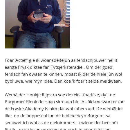
Foar ‘Actief’ gie ik woansdeitejûn as ferslachjouwer nei it
earste Frysk diktee fan Tytsjerksteradiel. Om der goed
ferslach fan dwaan te kinnen, moast ik der de hiele jûn wol
bybliuwe, wie myn idee. Dan koe ‘k foar’t selde meidwaan.
Wethâlder Houkje Rijpstra soe de tekst foarlêze, dy’t de
Burgumer Rienk de Haan skreaun hie. As âld-meiwurker fan
de Fryske Akademy is him dat wol tabetroud. De wethâlder
like, op de boppeseal fan de bibleteek yn Burgum, sa
senuweftich wol as de dielnimmers. It wiene der heechút
fjirtjin, mar dochs moasten der noch in pear tafels en