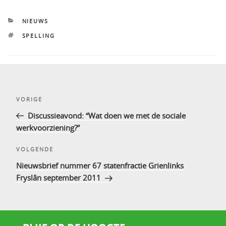
CATEGORIEËN
NIEUWS
TAGS
SPELLING
Bericht
Vorig
VORIGE
navigatie
bericht
Discussieavond: “Wat doen we met de sociale
werkvoorziening?”
Volgend
VOLGENDE
bericht
Nieuwsbrief nummer 67 statenfractie Grienlinks
Fryslân september 2011