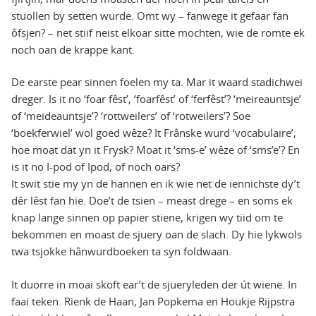
stuollen by setten wurde. Omt wy – fanwege it gefaar fan
ôfsjen? – net stiif neist elkoar sitte mochten, wie de romte ek
noch oan de krappe kant.
De earste pear sinnen foelen my ta. Mar it waard stadichwei
dreger. Is it no ‘foar fêst’, ‘foarfêst’ of ‘ferfêst’? ‘meireauntsje’
of ‘meideauntsje’? ‘rottweilers’ of ‘rotweilers’? Soe
‘boekferwiel’ wol goed wêze? It Frânske wurd ‘vocabulaire’,
hoe moat dat yn it Frysk? Moat it ‘sms-e’ wêze of ‘sms’e’? En
is it no I-pod of Ipod, of noch oars?
It swit stie my yn de hannen en ik wie net de iennichste dy’t
dêr lêst fan hie. Doe’t de tsien – meast drege – en soms ek
knap lange sinnen op papier stiene, krigen wy tiid om te
bekommen en moast de sjuery oan de slach. Dy hie lykwols
twa tsjokke hânwurdboeken ta syn foldwaan.
It duorre in moai skoft ear’t de sjueryleden der út wiene. In
faai teken. Rienk de Haan, Jan Popkema en Houkje Rijpstra