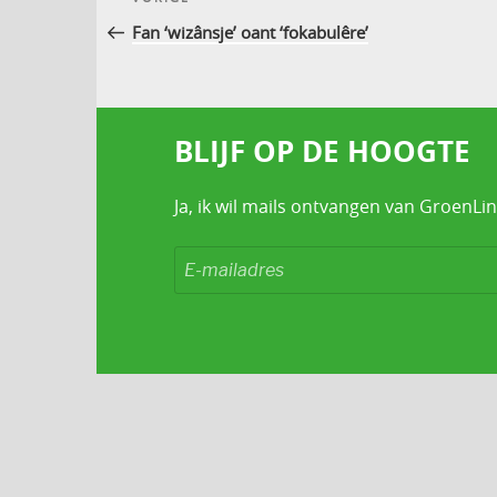
Vorig
navigatie
bericht
Fan ‘wizânsje’ oant ‘fokabulêre’
BLIJF OP DE HOOGTE
Ja, ik wil mails ontvangen van GroenLin