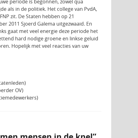
uwe periode is begonnen, zowel qua
jde als in de politiek. Het college van PvdA,
FNP zit. De Staten hebben op 21
er 2011 Sjoerd Galema uitgezwaaid. En
nks gaat met veel energie deze periode het
ettend hard nodige groene en linkse geluid
oren. Hopelijk met veel reacties van uw
tatenleden)
oerder OV)
ctiemedewerkers)
komen mensen in de knel”