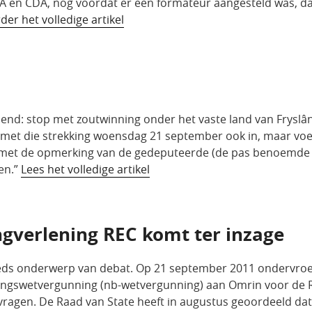
PvdA en CDA, nog voordat er een formateur aangesteld was, da
der het volledige artikel
uidend: stop met zoutwinning onder het vaste land van Frys
met die strekking woensdag 21 september ook in, maar voeg
ns met de opmerking van de gedeputeerde (de pas benoemde C
en.”
Lees het volledige artikel
ngverlening REC komt ter inzage
eds onderwerp van debat. Op 21 september 2011 ondervroeg
ngswetvergunning (nb-wetvergunning) aan Omrin voor de RE
vragen. De Raad van State heeft in augustus geoordeeld dat