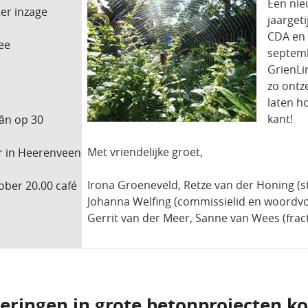
Een nie
er inzage
jaargeti
CDA en 
tee
septemb
GrienLi
zo ontz
laten h
kant!
lân op 30
Met vriendelijke groet,
r in Heerenveen
Irona Groeneveld, Retze van der Honing (s
ober 20.00 café
Johanna Welfing (commissielid en woordv
Gerrit van der Meer, Sanne van Wees (fra
teringen in grote betonprojecten 