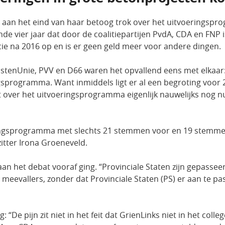
 aan het eind van haar betoog trok over het uitvoeringspro
e vier jaar dat door de coalitiepartijen PvdA, CDA en FNP i
cie na 2016 op en is er geen geld meer voor andere dingen.
ristenUnie, PVV en D66 waren het opvallend eens met elkaar:
ngsprogramma. Want inmiddels ligt er al een begroting voor 2
 over het uitvoeringsprogramma eigenlijk nauwelijks nog nut
oeringsprogramma met slechts 21 stemmen voor en 19 stemm
zitter Irona Groeneveld.
aan het debat vooraf ging. “Provinciale Staten zijn gepassee
meevallers, zonder dat Provinciale Staten (PS) er aan te p
“De pijn zit niet in het feit dat GrienLinks niet in het coll