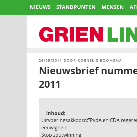
Naar
NIEUWS
STANDPUNTEN
MENSEN
AF
de
inhoud
springen
HOME
GEPLAATST
26/09/2011
DOOR
KORNELIS BOOMSMA
OP
Nieuwsbrief nummer 
2011
Inhoud:
Uitvoeringsakkoord:”PvdA en CDA regeren
eeuwigheid.”
Stop zoutwinning!