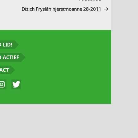
Volgend
bericht
Dizich Fryslân hjerstmoanne 28-2011
 LID!
 ACTIEF
ACT