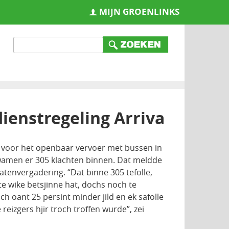
MIJN GROENLINKS
ienstregeling Arriva
g voor het openbaar vervoer met bussen in
wamen er 305 klachten binnen. Dat meldde
envergadering. “Dat binne 305 tefolle,
te wike betsjinne hat, dochs noch te
ch oant 25 persint minder jild en ek safolle
reizgers hjir troch troffen wurde”, zei