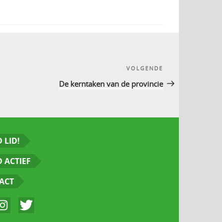
VOLGENDE
Volgend
bericht
De kerntaken van de provincie
 LID!
 ACTIEF
ACT