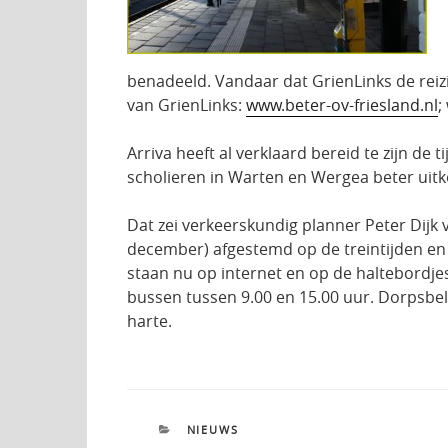
benadeeld. Vandaar dat GrienLinks de reizi
van GrienLinks:
www.beter-ov-friesland.nl
;
Arriva heeft al verklaard bereid te zijn de
scholieren in Warten en Wergea beter uitko
Dat zei verkeerskundig planner Peter Dijk 
december) afgestemd op de treintijden en ni
staan nu op internet en op de haltebordjes
bussen tussen 9.00 en 15.00 uur. Dorpsbela
harte.
CATEGORIEËN
NIEUWS