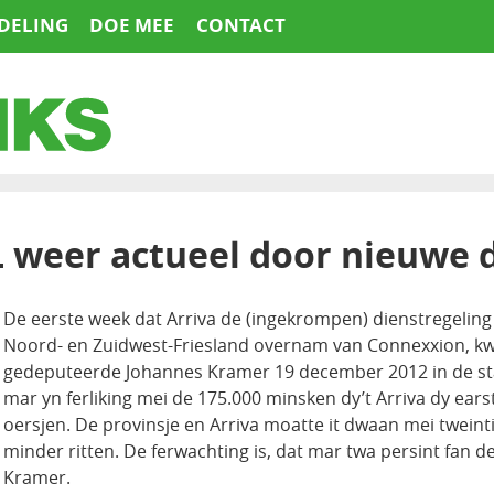
DELING
DOE MEE
CONTACT
L weer actueel door nieuwe d
De eerste week dat Arriva de (ingekrompen) dienstregelin
Noord- en Zuidwest-Friesland overnam van Connexxion, k
gedeputeerde Johannes Kramer 19 december 2012 in de stat
mar yn ferliking mei de 175.000 minsken dy’t Arriva dy ears
oersjen. De provinsje en Arriva moatte it dwaan mei tweinti
minder ritten. De ferwachting is, dat mar twa persint fan de 
Kramer.