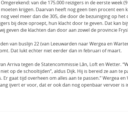
Omgerekend: van die 175.000 reizigers in de eerste week (
moeten krijgen. Daarvan heeft nog geen tien procent een kl
nog veel meer dan die 305, die door de bezuiniging op het
gers bij deze oproept, hun klacht door te geven. Dat kan b
 wij geven die klachten dan door aan zowel de provincie Frys
 tijden van buslijn 22 (van Leeuwarden naar Wergea en Warten 
mt. Dat lukt echter niet eerder dan in februari of maart.
van Arriva tegen de Statencommissie Lân, Loft en Wetter. “
et op de schooltijden”, aldus Dijk. Hij is bereid ze aan te pa
. Er gaat tijd overheen om alles aan te passen.” Wergea en 
ng ijvert er voor, dat er ook dan nog openbaar vervoer is i