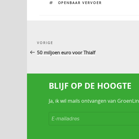
TAGS
OPENBAAR VERVOER
Bericht
Vorig
VORIGE
navigatie
bericht
50 miljoen euro voor Thialf
BLIJF OP DE HOOGTE
Ja, ik wil mails ontvangen van GroenLin