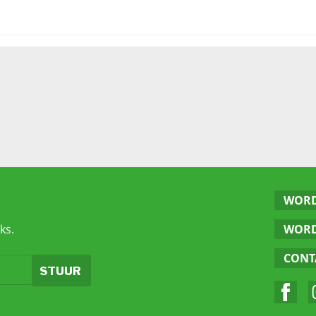
WORD
ks.
WORD
CONT