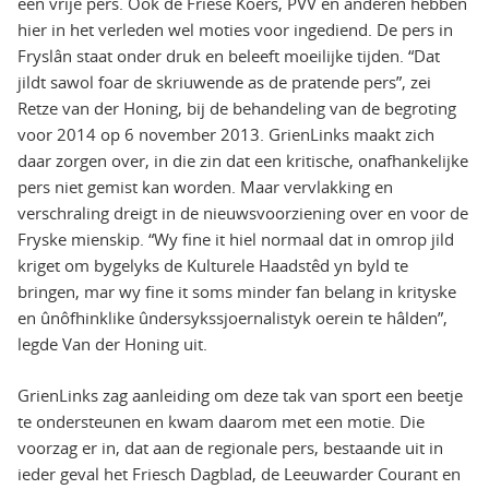
een vrije pers. Ook de Friese Koers, PVV en anderen hebben
hier in het verleden wel moties voor ingediend. De pers in
Fryslân staat onder druk en beleeft moeilijke tijden. “Dat
jildt sawol foar de skriuwende as de pratende pers”, zei
Retze van der Honing, bij de behandeling van de begroting
voor 2014 op 6 november 2013. GrienLinks maakt zich
daar zorgen over, in die zin dat een kritische, onafhankelijke
pers niet gemist kan worden. Maar vervlakking en
verschraling dreigt in de nieuwsvoorziening over en voor de
Fryske mienskip. “Wy fine it hiel normaal dat in omrop jild
kriget om bygelyks de Kulturele Haadstêd yn byld te
bringen, mar wy fine it soms minder fan belang in krityske
en ûnôfhinklike ûndersykssjoernalistyk oerein te hâlden”,
legde Van der Honing uit.
GrienLinks zag aanleiding om deze tak van sport een beetje
te ondersteunen en kwam daarom met een motie. Die
voorzag er in, dat aan de regionale pers, bestaande uit in
ieder geval het Friesch Dagblad, de Leeuwarder Courant en