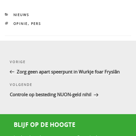
CATEGORIEËN
NIEUWS
TAGS
OPINIE
,
PERS
Bericht
Vorig
VORIGE
navigatie
bericht
Zorg geen apart speerpunt in Wurkje foar Fryslân
Volgend
VOLGENDE
bericht
Controle op besteding NUON-geld nihil
BLIJF OP DE HOOGTE