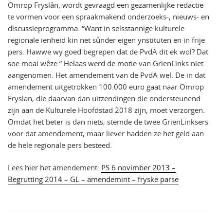
Omrop Fryslân, wordt gevraagd een gezamenlijke redactie
te vormen voor een spraakmakend onderzoeks-, nieuws- en
discussieprogramma. “Want in selsstannige kulturele
regionale ienheid kin net sûnder eigen ynstituten en in frije
pers. Hawwe wy goed begrepen dat de PvdA dit ek wol? Dat
soe moai wêze.” Helaas werd de motie van GrienLinks niet
aangenomen. Het amendement van de PvdA wel. De in dat
amendement uitgetrokken 100.000 euro gaat naar Omrop
Fryslan, die daarvan dan uitzendingen die ondersteunend
zijn aan de Kulturele Hoofdstad 2018 zijn, moet verzorgen.
Omdat het beter is dan niets, stemde de twee GrienLinksers
voor dat amendement, maar liever hadden ze het geld aan
de hele regionale pers besteed.
Lees hier het amendement:
PS 6 novimber 2013 –
Begrutting 2014 – GL – amendemint – fryske parse