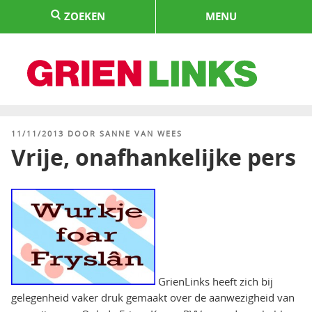
Naar
ZOEKEN
MENU
de
inhoud
springen
HOME
GEPLAATST
11/11/2013
DOOR
SANNE VAN WEES
OP
Vrije, onafhankelijke pers
GrienLinks heeft zich bij
gelegenheid vaker druk gemaakt over de aanwezigheid van