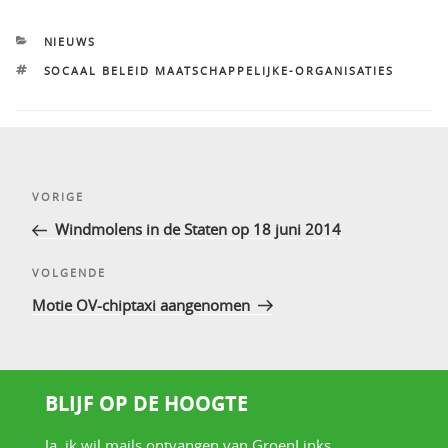
CATEGORIEËN
NIEUWS
TAGS
SOCAAL BELEID MAATSCHAPPELIJKE-ORGANISATIES
Bericht
Vorig
VORIGE
navigatie
bericht
Windmolens in de Staten op 18 juni 2014
Volgend
VOLGENDE
bericht
Motie OV-chiptaxi aangenomen
BLIJF OP DE HOOGTE
Ja, ik wil mails ontvangen van GroenLinks.