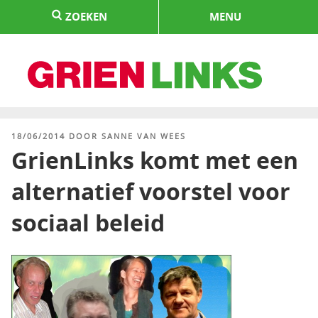
Naar
ZOEKEN
MENU
de
inhoud
springen
HOME
GEPLAATST
18/06/2014
DOOR
SANNE VAN WEES
OP
GrienLinks komt met een
alternatief voorstel voor
sociaal beleid