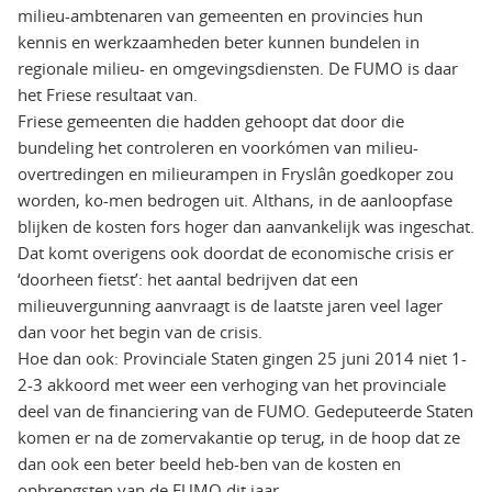
milieu-ambtenaren van gemeenten en provincies hun
kennis en werkzaamheden beter kunnen bundelen in
regionale milieu- en omgevingsdiensten. De FUMO is daar
het Friese resultaat van.
Friese gemeenten die hadden gehoopt dat door die
bundeling het controleren en voorkómen van milieu-
overtredingen en milieurampen in Fryslân goedkoper zou
worden, ko-men bedrogen uit. Althans, in de aanloopfase
blijken de kosten fors hoger dan aanvankelijk was ingeschat.
Dat komt overigens ook doordat de economische crisis er
‘doorheen fietst’: het aantal bedrijven dat een
milieuvergunning aanvraagt is de laatste jaren veel lager
dan voor het begin van de crisis.
Hoe dan ook: Provinciale Staten gingen 25 juni 2014 niet 1-
2-3 akkoord met weer een verhoging van het provinciale
deel van de financiering van de FUMO. Gedeputeerde Staten
komen er na de zomervakantie op terug, in de hoop dat ze
dan ook een beter beeld heb-ben van de kosten en
opbrengsten van de FUMO dit jaar.