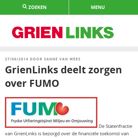
Naar
ZOEKEN
MENU
de
inhoud
springen
HOME
GEPLAATST
27/06/2014
DOOR
SANNE VAN WEES
OP
GrienLinks deelt zorgen
over FUMO
De Statenfractie
van GrienLinks is bezorgd over de financiële toekomst van