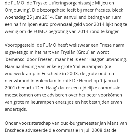
de FUMO: de ‘Fryske Utfieringsorganisaasje Miljeu en
Omjouwing’. Die bezorgdheid leeft bij meer fracties, bleek
woensdag 25 juni 2014. Een aanvullend bedrag van ruim
een half miljoen euro provinciaal geld voor 2014 lijkt nog te
weinig om de FUMO-begroting van 2014 rond te krijgen.
Vooropgesteld: de FUMO heeft weliswaar een Friese naam,
is gevestigd in het hart van Fryslân (Grou) en wordt
‘bemensd’ door Friezen, maar het is een ‘Haagse’ uitvinding.
Naar aanleiding van enkele grote ‘milieurampen’ (de
vuurwerkramp in Enschedé in 2003, de grote oud- en
nieuwbrand in Volendam in café De Hemel op 1 januari
2001) bedacht ‘Den Haag’ dat er een tijdelijke commissie
moest komen om te adviseren over het beter voorkómen
van grote milieurampen enerzijds en het bestrijden ervan
anderzijds.
Onder voorzitterschap van oud-burgemeester Jan Mans van
Enschede adviseerde die commissie in juli 2008 dat de