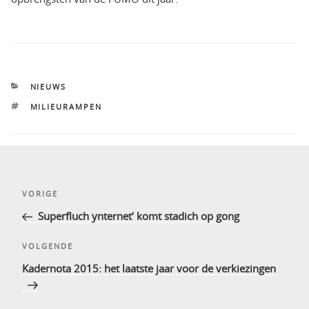
CATEGORIEËN
NIEUWS
TAGS
MILIEURAMPEN
Bericht
Vorig
VORIGE
navigatie
bericht
Superfluch ynternet’ komt stadich op gong
Volgend
VOLGENDE
bericht
Kadernota 2015: het laatste jaar voor de verkiezingen