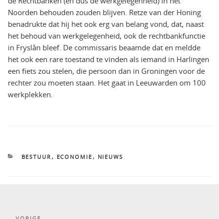
de Rechtbanken (en dus de werkgelegenheid) in het
Noorden behouden zouden blijven. Retze van der Honing
benadrukte dat hij het ook erg van belang vond, dat, naast
het behoud van werkgelegenheid, ook de rechtbankfunctie
in Fryslân bleef. De commissaris beaamde dat en meldde
het ook een rare toestand te vinden als iemand in Harlingen
een fiets zou stelen, die persoon dan in Groningen voor de
rechter zou moeten staan. Het gaat in Leeuwarden om 100
werkplekken.
CATEGORIEËN
BESTUUR
,
ECONOMIE
,
NIEUWS
Bericht
VORIGE