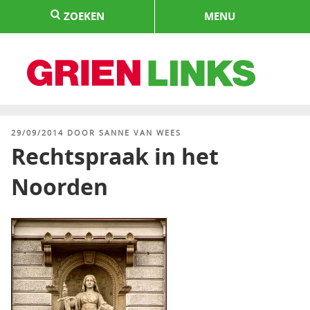
Naar
ZOEKEN
MENU
de
inhoud
springen
HOME
GEPLAATST
29/09/2014
DOOR
SANNE VAN WEES
OP
Rechtspraak in het
Noorden