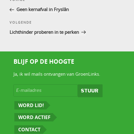
Vorig
navigatie
bericht
Geen kernafval in Fryslân
Volgend
VOLGENDE
bericht
Lichthinder proberen in te perken
BLIJF OP DE HOOGTE
Ja, ik wil mails ontvangen van GroenLinks.
WORD LID!
WORD ACTIEF
CONTACT