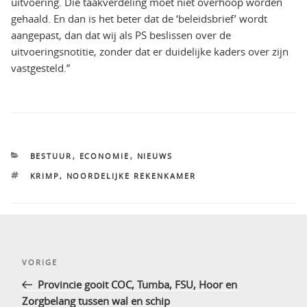
uitvoering. Die taakverdeling moet niet overhoop worden
gehaald. En dan is het beter dat de ‘beleidsbrief’ wordt
aangepast, dan dat wij als PS beslissen over de
uitvoeringsnotitie, zonder dat er duidelijke kaders over zijn
vastgesteld.”
CATEGORIEËN
BESTUUR
,
ECONOMIE
,
NIEUWS
TAGS
KRIMP
,
NOORDELIJKE REKENKAMER
Bericht
Vorig
VORIGE
navigatie
bericht
Provincie gooit COC, Tumba, FSU, Hoor en
Zorgbelang tussen wal en schip