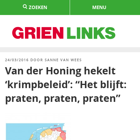
Naar
ZOEKEN
MENU
de
inhoud
springen
HOME
GEPLAATST
24/03/2016
DOOR
SANNE VAN WEES
OP
Van der Honing hekelt
‘krimpbeleid’: “Het blijft:
praten, praten, praten”