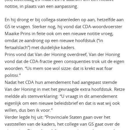
notitie, in plaats van een aanpassing.
En hij drong er bij collega-statenleden op aan, hetzelfde aan
GS te vragen. Sterker nog, hij vond dat CDA-woordvoerster
Maaike Prins in feite ook om een nieuwe notitie vroeg,
omdat ze aandrong op een nieuwe hoofdstuk (“in
fertaalslach”) met duidelijke kaders.
Prins vond dat Van der Honing overdreef, Van der Honing
vond dat de CDA-fractie geen consquenties trok uit de eigen
woorden. “Us mem soe wol sizze: dat is krekt wat foar
politisi.”
Nadat het CDA hun amendement had aangepast stemde
Van der Honing in met het gevraagde extra hoofdstuk. Retze
meldde als stemverklaring: “U vraagt in dit amendement
eigenlijk om een nieuwe beleidsbrief en dat is wat wij ook
willen, dus ben ik voor.”
Verder legde hij uit: “Provinciale Staten gaan over het
vaststellen van de kaders, het college van GS gaat over de