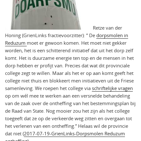
Retze van der
Honing (GrienLinks fractievoorzitter): ” De
dorpsmolen in
Reduzum
moet er gewoon komen. Het moet niet gekker
worden, het is een schitterend initiatief dat uit het dorp zelf
komt. Het is duurzame energie ten top en de mensen in het
dorp hebben er profijt van. Precies dat wat dit provinciale
college zegt te willen. Maar als het er op aan komt geeft het
college niet thuis en blokkeert men initiatieven uit de Friese
samenleving. We roepen het college via
schriftelijke vragen
op om wél mee te werken aan een versnelde behandeling
van de zaak over de ontheffing van het bestemmingsplan bij
de Raad van State. Nog mooier zou het zijn als het college
toegeeft dat ze op de verkeerde weg zitten en overgaan tot
het verlenen van een ontheffing.” Helaas wil de provincie
dat niet (
2017-07-19-GrienLinks-Dorpsmolen Reduzum
ontheffing
).