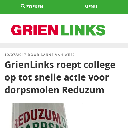
Naar
ZOEKEN
MENU
de
inhoud
springen
HOME
GEPLAATST
19/07/2017
DOOR
SANNE VAN WEES
OP
GrienLinks roept college
op tot snelle actie voor
dorpsmolen Reduzum