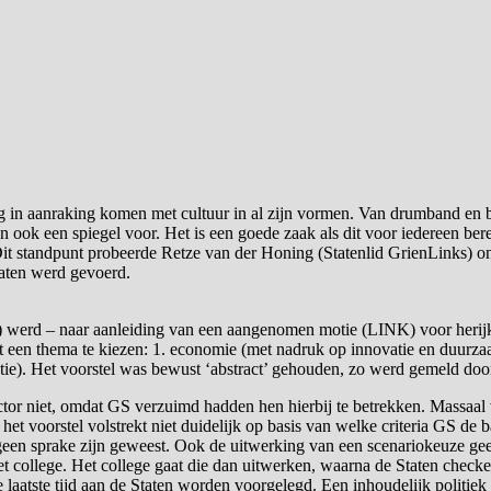
g in aanraking komen met cultuur in al zijn vormen. Van drumband en bib
k een spiegel voor. Het is een goede zaak als dit voor iedereen bereik
it standpunt probeerde Retze van der Honing (Statenlid GrienLinks) ond
taten werd gevoerd.
 werd – naar aanleiding van een aangenomen motie (LINK) voor herijki
t een thema te kiezen: 1. economie (met nadruk op innovatie en duurzaa
patie). Het voorstel was bewust ‘abstract’ gehouden, zo werd gemeld do
ector niet, omdat GS verzuimd hadden hen hierbij te betrekken. Massaal 
et voorstel volstrekt niet duidelijk op basis van welke criteria GS de b
 geen sprake zijn geweest. Ook de uitwerking van een scenariokeuze gee
t college. Het college gaat die dan uitwerken, waarna de Staten checke
laatste tijd aan de Staten worden voorgelegd. Een inhoudelijk politiek d