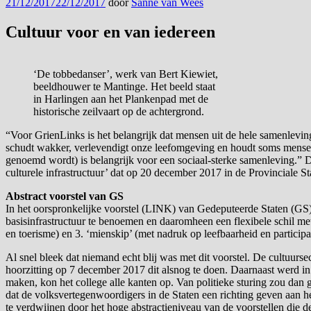
Geplaatst
21/12/2017
22/12/2017
door
Sanne van Wees
op
Cultuur voor en van iedereen
‘De tobbedanser’, werk van Bert Kiewiet,
beeldhouwer te Mantinge. Het beeld staat
in Harlingen aan het Plankenpad met de
historische zeilvaart op de achtergrond.
“Voor GrienLinks is het belangrijk dat mensen uit de hele samenlevin
schudt wakker, verlevendigt onze leefomgeving en houdt soms mensen oo
genoemd wordt) is belangrijk voor een sociaal-sterke samenleving.” D
culturele infrastructuur’ dat op 20 december 2017 in de Provinciale S
Abstract voorstel van GS
In het oorspronkelijke voorstel (LINK) van Gedeputeerde Staten (GS)
basisinfrastructuur te benoemen en daaromheen een flexibele schil me
en toerisme) en 3. ‘mienskip’ (met nadruk op leefbaarheid en partici
Al snel bleek dat niemand echt blij was met dit voorstel. De cultuurs
hoorzitting op 7 december 2017 dit alsnog te doen. Daarnaast werd in h
maken, kon het college alle kanten op. Van politieke sturing zou dan
dat de volksvertegenwoordigers in de Staten een richting geven aan he
te verdwijnen door het hoge abstractieniveau van de voorstellen die de 