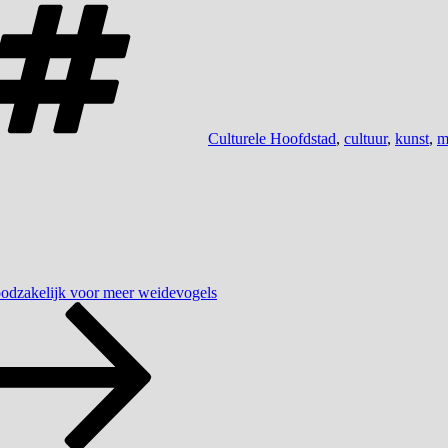
Tags
Culturele Hoofdstad
,
cultuur
,
kunst
,
m
oodzakelijk voor meer weidevogels