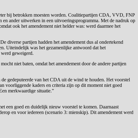
 beter bij betrokken moesten worden. Coalitiepartijen CDA, VVD, FNP
een en ander uitwerken in een uitvoeringsprogramma. Met de nadruk op
, omdat ook het amendement niet helder was: werd daarmee het
 De diverse partijen hadden het amendement dus al ondertekend
gen. Uiteindelijk was het gezamenlijke antwoord dat het
n werd geweigerd.
 mocht niet baten, omdat het amendement door de andere partijen
m de gedeputeerde van het CDA uit de wind te houden. Het voorstel
n voorliggende kaders en criteria zijn op dit moment niet goed
. Een merkwaardige situatie.”
met een goed en duidelijk nieuw voorstel te komen. Daarnaast
onderop en voor iedereen (scenario 3: mienskip). Dit amendement werd