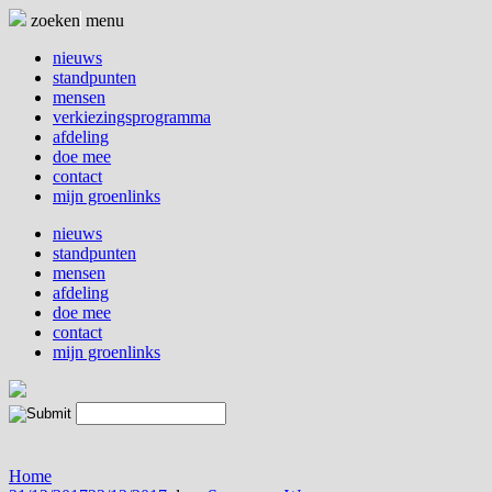
Naar
zoeken
menu
de
inhoud
nieuws
springen
standpunten
mensen
verkiezingsprogramma
afdeling
doe mee
contact
mijn groenlinks
nieuws
standpunten
mensen
afdeling
doe mee
contact
mijn groenlinks
Home