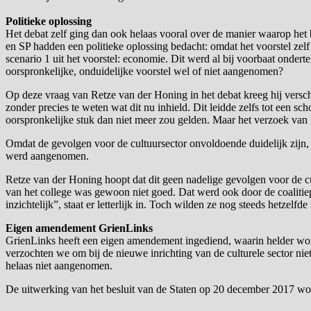
Politieke oplossing
Het debat zelf ging dan ook helaas vooral over de manier waarop het
en SP hadden een politieke oplossing bedacht: omdat het voorstel ze
scenario 1 uit het voorstel: economie. Dit werd al bij voorbaat on
oorspronkelijke, onduidelijke voorstel wel of niet aangenomen?
Op deze vraag van Retze van der Honing in het debat kreeg hij vers
zonder precies te weten wat dit nu inhield. Dit leidde zelfs tot een s
oorspronkelijke stuk dan niet meer zou gelden. Maar het verzoek van
Omdat de gevolgen voor de cultuursector onvoldoende duidelijk zijn
werd aangenomen.
Retze van der Honing hoopt dat dit geen nadelige gevolgen voor de c
van het college was gewoon niet goed. Dat werd ook door de coalitiep
inzichtelijk”, staat er letterlijk in. Toch wilden ze nog steeds hetze
Eigen amendement GrienLinks
GrienLinks heeft een eigen amendement ingediend, waarin helder word
verzochten we om bij de nieuwe inrichting van de culturele sector ni
helaas niet aangenomen.
De uitwerking van het besluit van de Staten op 20 december 2017 wo