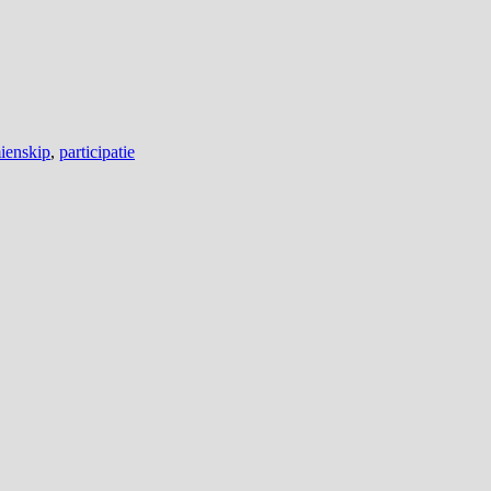
ienskip
,
participatie