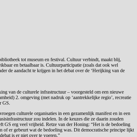
liotheek tot museum en festival. Cultuur verbindt, maakt blij,
baar en betaalbaar is. Cultuurparticipatie (zoals dat ook wel
er de aandacht te krijgen in het debat over de ‘Herijking van de
ng van de culturele infrastructuur – voorgesteld om een nieuwe
mheid) 2. omgeving (met nadruk op ‘aantrekkelijke regio’, recreatie
or GS.
vroegen culturele organisaties in een gezamenlijk manifest en in een
asisinfrastructuur zou indelen. In de keuzes die ze daarin zouden
ft GS erg veel vrijheid. Retze van der Honing: “Het is de bedoeling
n of er gebeurt wat de bedoeling was. Dit democratische principe lijkt
ebat is er niet over te voeren.”