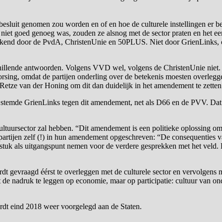
 besluit genomen zou worden en of en hoe de culturele instellingen er
lf niet goed genoeg was, zouden ze alsnog met de sector praten en het 
dertekend door de PvdA, ChristenUnie en 50PLUS. Niet door GrienLinks
chillende antwoorden. Volgens VVD wel, volgens de ChristenUnie niet.
chorsing, omdat de partijen onderling over de betekenis moesten overleg
 Retze van der Honing om dit dan duidelijk in het amendement te zette
, stemde GrienLinks tegen dit amendement, net als D66 en de PVV. Dat
ultuursector zal hebben. “Dit amendement is een politieke oplossing o
artijen zelf (!) in hun amendement opgeschreven: “De consequenties va
lfde stuk als uitgangspunt nemen voor de verdere gesprekken met het veld
t gevraagd éérst te overleggen met de culturele sector en vervolgens 
et de nadruk te leggen op economie, maar op participatie: cultuur van 
rdt eind 2018 weer voorgelegd aan de Staten.