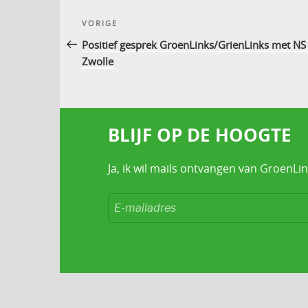
Bericht
Vorig
VORIGE
navigatie
bericht
Positief gesprek GroenLinks/GrienLinks met NS 
Zwolle
BLIJF OP DE HOOGTE
Ja, ik wil mails ontvangen van GroenLin