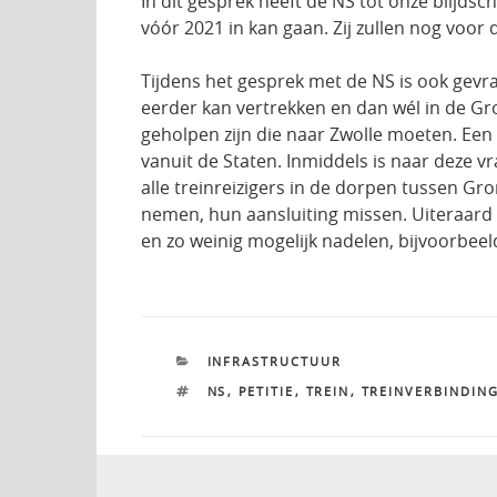
In dit gesprek heeft de NS tot onze blijds
vóór 2021 in kan gaan. Zij zullen nog voo
Tijdens het gesprek met de NS is ook gevra
eerder kan vertrekken en dan wél in de G
geholpen zijn die naar Zwolle moeten. Ee
vanuit de Staten. Inmiddels is naar deze v
alle treinreizigers in de dorpen tussen G
nemen, hun aansluiting missen. Uiteraard i
en zo weinig mogelijk nadelen, bijvoorbeel
CATEGORIEËN
INFRASTRUCTUUR
TAGS
NS
,
PETITIE
,
TREIN
,
TREINVERBINDIN