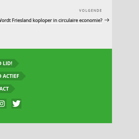
VOLGENDE
Volgend
bericht
ordt Friesland koploper in circulaire economie?
 LID!
 ACTIEF
ACT