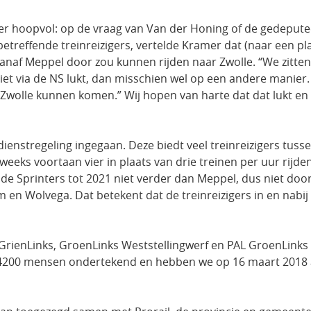
er hoopvol: op de vraag van Van der Honing of de gedeputee
etreffende treinreizigers, vertelde Kramer dat (naar een pl
anaf Meppel door zou kunnen rijden naar Zwolle. “We zitte
 niet via de NS lukt, dan misschien wel op een andere manier
r Zwolle kunnen komen.” Wij hopen van harte dat dat lukt en
ienstregeling ingegaan. Deze biedt veel treinreizigers tu
eeks voortaan vier in plaats van drie treinen per uur rijd
n de Sprinters tot 2021 niet verder dan Meppel, dus niet door
 en Wolvega. Dat betekent dat de treinreizigers in en nab
enLinks, GroenLinks Weststellingwerf en PAL GroenLinks ee
im 4200 mensen ondertekend en hebben we op 16 maart 2018