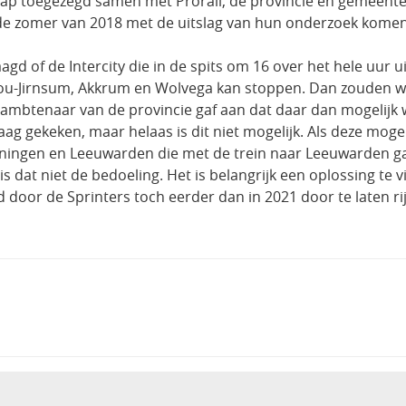
chap toegezegd samen met Prorail, de provincie en gemeenten
r de zomer van 2018 met de uitslag van hun onderzoek komen
agd of de Intercity die in de spits om 16 over het hele uur 
rou-Jirnsum, Akkrum en Wolvega kan stoppen. Dan zouden wel
n ambtenaar van de provincie gaf aan dat daar dan mogelijk
raag gekeken, maar helaas is dit niet mogelijk. Als deze mo
roningen en Leeuwarden die met de trein naar Leeuwarden gaa
s dat niet de bedoeling. Het is belangrijk een oplossing te 
d door de Sprinters toch eerder dan in 2021 door te laten r
G