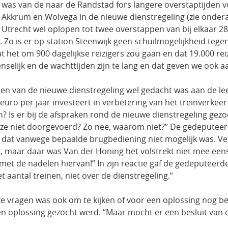
was van de naar de Randstad fors langere overstaptijden vo
Akkrum en Wolvega in de nieuwe dienstregeling (zie onder
Utrecht wel oplopen tot twee overstappen van bij elkaar 2
Zo is er op station Steenwijk geen schuilmogelijkheid tegen
het om 900 dagelijkse reizigers zou gaan en dat 19.000 rei
nselijk en de wachttijden zijn te lang en dat geven we ook a
len van de nieuwe dienstregeling wel gedacht was aan de le
en euro per jaar investeert in verbetering van het treinverke
 Is er bij de afspraken rond de nieuwe dienstregeling gez
deze niet doorgevoerd? Zo nee, waarom niet?” De gedeputeer
dat vanwege bepaalde brugbediening niet mogelijk was. Verde
 maar daar was Van der Honing het volstrekt niet mee een
et met de nadelen hiervan!” In zijn reactie gaf de gedeputee
et aantal treinen, niet over de dienstregeling.”
ze vragen was ook om te kijken of voor een oplossing nog b
 oplossing gezocht werd. “Maar mocht er een besluit van de 