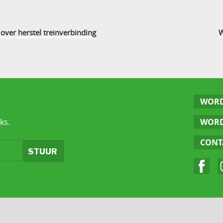
over herstel treinverbinding
W
WORD
ks.
WORD
CONT