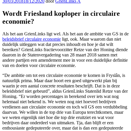
Geplaatst
30/03/2018
18/12/2020
door
GrienLinks A
op
Wordt Friesland koploper in circulaire
economie?
Als het aan GrienLinks ligt wel. Als het aan de ambitie van GS in de
beleidsbrief circulaire economie
ligt, ook. Maar waarom dan niet
duidelijk uitleggen wat dat precies inhoudt en hoe je dat wilt
bereiken? GrienLinks fractievoorzitter Retze van der Honing diende
daarom in de Statenvergadering van 28 maart 2018 samen met
andere partijen een amendement mee in voor een duidelijke definitie
van en doelen voor circulaire economie.
“De ambitie om tot een circulaire economie te komen in Fryslân, is
natuurlijk prima. Maar daar hoort een goed uitgewerkt plan bij
waarin je een aantal concrete resultaten beschrijft. Dat is in deze
beleidsbrief niet gebeurd”, aldus GrienLinks Statenlid Retze van der
Honing. “Er worden percentages in berekend over iets wat nog
helemaal niet bekend is. We weten nog niet hoeveel bedrijven
verdienen aan circulaire economie en toch wil GS een verdubbeling
daarvan. We willen in de top drie van Europa terechtkomen, maar
we weten eigenlijk niet hoe die top drie eruitziet en wat voor
bedrijven daar onderdeel van uitmaken. Tja, dan blijft er een
enthousiaste gedeputeerde over, maar dat is dan een gedeputeerde