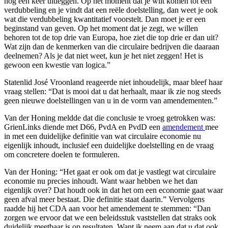
nog een keer uitleggen. Op het moment dat je wilt komen tot een
verdubbeling en je vindt dat een reële doelstelling, dan weet je ook
wat die verdubbeling kwantitatief voorstelt. Dan moet je er een
beginstand van geven. Op het moment dat je zegt, we willen
behoren tot de top drie van Europa, hoe ziet die top drie er dan uit?
Wat zijn dan de kenmerken van die circulaire bedrijven die daaraan
deelnemen? Als je dat niet weet, kun je het niet zeggen! Het is
gewoon een kwestie van logica.”
Statenlid José Vroonland reageerde niet inhoudelijk, maar bleef haar
vraag stellen: “Dat is mooi dat u dat herhaalt, maar ik zie nog steeds
geen nieuwe doelstellingen van u in de vorm van amendementen.”
Van der Honing meldde dat die conclusie te vroeg getrokken was:
GrienLinks diende met D66, PvdA en PvdD een
amendement
mee
in met een duidelijke definitie van wat circulaire economie nu
eigenlijk inhoudt, inclusief een duidelijke doelstelling en de vraag
om concretere doelen te formuleren.
Van der Honing: “Het gaat er ook om dat je vastlegt wat circulaire
economie nu precies inhoudt. Want waar hebben we het dan
eigenlijk over? Dat houdt ook in dat het om een economie gaat waar
geen afval meer bestaat. Die definitie staat daarin.” Vervolgens
raadde hij het CDA aan voor het amendement te stemmen: “Dan
zorgen we ervoor dat we een beleidsstuk vaststellen dat straks ook
duidelijk meetbaar is op resultaten. Want ik neem aan dat u dat ook