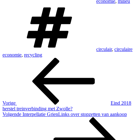
economie
,
milieu
Tags
circulair
,
circulaire
economie
,
recycling
Bericht
Vorig
bericht
navigatie
Vorige
Eind 2018
herstel treinverbinding met Zwolle?
Volgend
Volgende
Interpellatie GrienLinks over stopzetten van aankoop
bericht