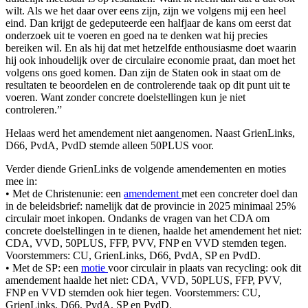
wilt. Als we het daar over eens zijn, zijn we volgens mij een heel
eind. Dan krijgt de gedeputeerde een halfjaar de kans om eerst dat
onderzoek uit te voeren en goed na te denken wat hij precies
bereiken wil. En als hij dat met hetzelfde enthousiasme doet waarin
hij ook inhoudelijk over de circulaire economie praat, dan moet het
volgens ons goed komen. Dan zijn de Staten ook in staat om de
resultaten te beoordelen en de controlerende taak op dit punt uit te
voeren. Want zonder concrete doelstellingen kun je niet
controleren.”
Helaas werd het amendement niet aangenomen. Naast GrienLinks,
D66, PvdA, PvdD stemde alleen 50PLUS voor.
Verder diende GrienLinks de volgende amendementen en moties
mee in:
• Met de Christenunie: een
amendement
met een concreter doel dan
in de beleidsbrief: namelijk dat de provincie in 2025 minimaal 25%
circulair moet inkopen. Ondanks de vragen van het CDA om
concrete doelstellingen in te dienen, haalde het amendement het niet:
CDA, VVD, 50PLUS, FFP, PVV, FNP en VVD stemden tegen.
Voorstemmers: CU, GrienLinks, D66, PvdA, SP en PvdD.
• Met de SP: een
motie
voor circulair in plaats van recycling: ook dit
amendement haalde het niet: CDA, VVD, 50PLUS, FFP, PVV,
FNP en VVD stemden ook hier tegen. Voorstemmers: CU,
GrienLinks, D66, PvdA, SP en PvdD.