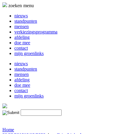
Naar
zoeken
menu
de
inhoud
nieuws
springen
standpunten
mensen
verkiezingsprogramma
afdeling
doe mee
contact
mijn groenlinks
nieuws
standpunten
mensen
afdeling
doe mee
contact
mijn groenlinks
Home