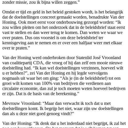
zonder missie, zou ik bijna willen zeggen.”
Omdat er tijd en geld in het beleid gestoken wordt, is het belangrijk
dat de doelstellingen concreet gemaakt worden, benadrukte Van der
Honing. Ook moet eerst voor onderbouwing gezorgd worden: “Ik
zou willen pleiten om het onderzoek dat in de beleidsbrief staat eerst
vast te stellen en dan weer terug te komen. Dan weten we waar we
over praten. Dus ons voorstel is om deze beleidsbrief ter
kennisgeving aan te nemen en er over een halfjaar weer met elkaar
over te praten.”
Van der Honing werd onderbroken door Statenlid José Vroonland
van coalitiepartij CDA, die vroeg of hij dan zelf een mooie nieuwe
doelstelling had. “Ik kan wel doelstellingen verzinnen, hoeveel wilt
u er hebben?”, zei Van der Honing en hij legde vervolgens
nogmaals uit waar het om ging: “Als je (in de beleidsbrief) tot een
groei wilt komen van 100% van bedrijven die verdienen aan
circulaire economie, dan zul je toch moeten weten hoeveel bedrijven
er zijn. Dat is de basis van de berekening.”
Mevrouw Vroonland: “Maar dan verwacht ik toch dat u met
doelstellingen komt. Ik begrijp het niet, waar zijn uw doelstellingen
dan als u deze niet goed genoeg vindt?”
Van der Honing: “Ik denk dat u het inderdaad niet begrijpt, ik zal het