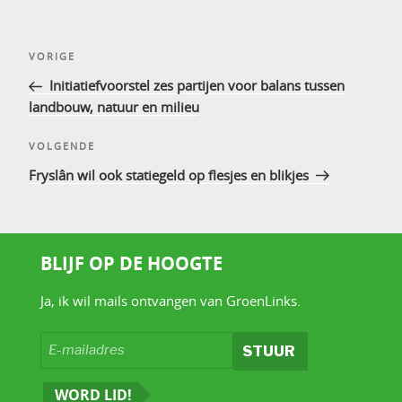
Bericht
Vorig
VORIGE
navigatie
bericht
Initiatiefvoorstel zes partijen voor balans tussen
landbouw, natuur en milieu
Volgend
VOLGENDE
bericht
Fryslân wil ook statiegeld op flesjes en blikjes
BLIJF OP DE HOOGTE
Ja, ik wil mails ontvangen van GroenLinks.
WORD LID!