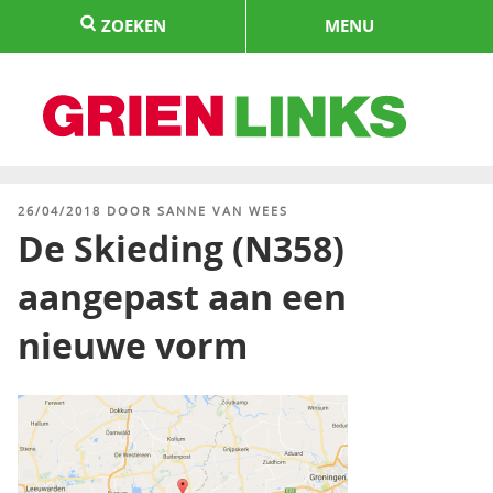
Naar
ZOEKEN
MENU
de
inhoud
springen
HOME
GEPLAATST
26/04/2018
DOOR
SANNE VAN WEES
OP
De Skieding (N358)
aangepast aan een
nieuwe vorm