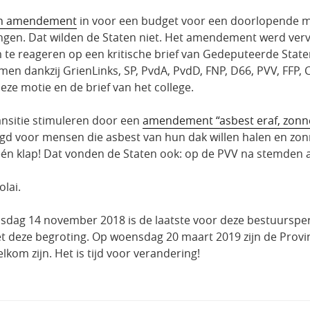
n amendement
in voor een budget voor een doorlopende met
lingen. Dat wilden de Staten niet. Het amendement werd ve
e reageren op een kritische brief van Gedeputeerde State
en dankzij GrienLinks, SP, PvdA, PvdD, FNP, D66, PVV, FFP,
eze motie en de brief van het college.
ransitie stimuleren door een
amendement “asbest eraf, zon
ngd voor mensen die asbest van hun dak willen halen en zo
 één klap! Dat vonden de Staten ook: op de PVV na stemden al
olai.
dag 14 november 2018 is de laatste voor deze bestuursperi
t deze begroting. Op woensdag 20 maart 2019 zijn de Provi
om zijn. Het is tijd voor verandering!