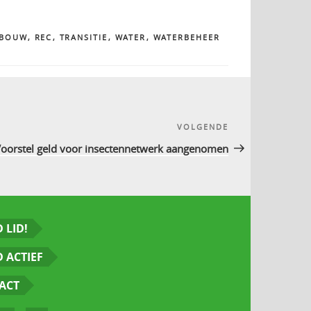
DBOUW
,
REC
,
TRANSITIE
,
WATER
,
WATERBEHEER
VOLGENDE
Volgend
bericht
oorstel geld voor insectennetwerk aangenomen
 LID!
 ACTIEF
ACT