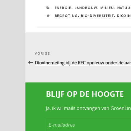
CATEGORIEËN
ENERGIE
,
LANDBOUW
,
MILIEU
,
NATUU
TAGS
BEGROTING
,
BIO-DIVERSITEIT
,
DIOXI
Bericht
Vorig
VORIGE
navigatie
bericht
Dioxinemeting bij de REC opnieuw onder de aa
BLIJF OP DE HOOGTE
Ja, ik wil mails ontvangen van GroenLin