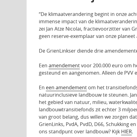
“De klimaatverandering begint in onze acht
immense impact van de klimaatverandering 
zei Jan Atze Nicolai, fractievoorzitter va
geen reserve-exemplaar van onze planeet 
De GrienLinkser diende drie amendementen
Een
amendement
voor 200.000 euro om he
gesteund en aangenomen. Alleen de PVV 
En
een amendement
om het transitiefond
natuurinclusieve landbouw te steunen. Jan
het gebied van natuur, milieu, waterkwalite
landbouwtransitiefonds zit echter 3 miljoen 
van groot belang, dus willen we zorgen d
GrienLinks, PvdA, PvdD, D66, Schukking en
ons standpunt over landbouw? Kijk
HIER
.