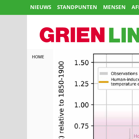
Naar
NIEUWS
STANDPUNTEN
MENSEN
AF
de
inhoud
springen
HOME