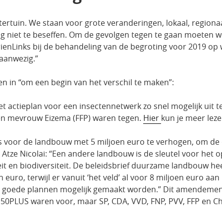
ertuin. We staan voor grote veranderingen, lokaal, regionaa
niet te beseffen. Om de gevolgen tegen te gaan moeten we 
n GrienLinks bij de behandeling van de begroting voor 2019 
aanwezig.”
 in “om een begin van het verschil te maken”:
t actieplan voor een insectennetwerk zo snel mogelijk uit 
en mevrouw Eizema (FFP) waren tegen.
Hier
kun je meer lez
s voor de landbouw met 5 miljoen euro te verhogen, om d
 Atze Nicolai: “Een andere landbouw is de sleutel voor het 
it en biodiversiteit. De beleidsbrief duurzame landbouw heeft
euro, terwijl er vanuit ‘het veld’ al voor 8 miljoen euro aan
at goede plannen mogelijk gemaakt worden.” Dit amendemen
 50PLUS waren voor, maar SP, CDA, VVD, FNP, PVV, FFP en C