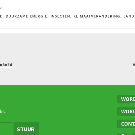
R
NE
,
DUURZAME ENERGIE
,
INSECTEN
,
KLIMAATVERANDERING
,
LAN
ndacht
V
WORD
ks.
WORD
CONT