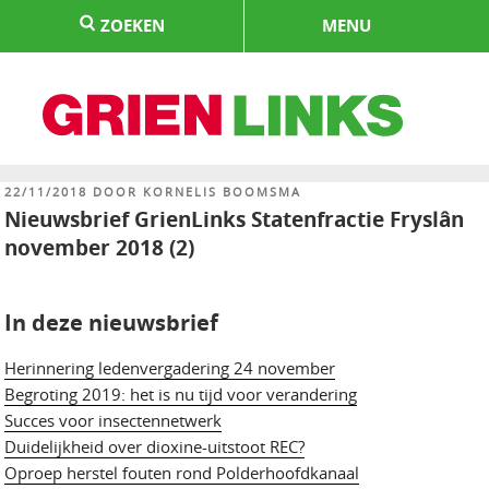
Naar
ZOEKEN
MENU
de
inhoud
springen
HOME
GEPLAATST
22/11/2018
DOOR
KORNELIS BOOMSMA
OP
Nieuwsbrief GrienLinks Statenfractie Fryslân
november 2018 (2)
In deze nieuwsbrief
Herinnering ledenvergadering 24 november
Begroting 2019: het is nu tijd voor verandering
Succes voor insectennetwerk
Duidelijkheid over dioxine-uitstoot REC?
Oproep herstel fouten rond Polderhoofdkanaal