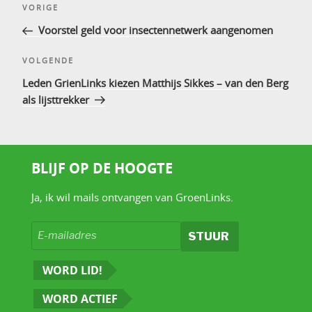
Vorig
VORIGE
navigatie
bericht
Voorstel geld voor insectennetwerk aangenomen
Volgend
VOLGENDE
bericht
Leden GrienLinks kiezen Matthijs Sikkes – van den Berg
als lijsttrekker
BLIJF OP DE HOOGTE
Ja, ik wil mails ontvangen van GroenLinks.
WORD LID!
WORD ACTIEF