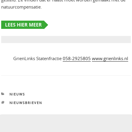
natuurcompensatie.
LEES HIER MEER
GrienLinks Statenfractie
058-2925805
www.grienlinks.nl
CATEGORIEËN
NIEUWS
TAGS
NIEUWSBRIEVEN
Bericht