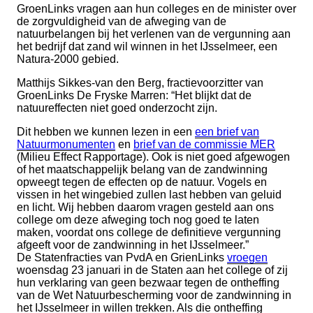
GroenLinks vragen aan hun colleges en de minister over
de zorgvuldigheid van de afweging van de
natuurbelangen bij het verlenen van de vergunning aan
het bedrijf dat zand wil winnen in het IJsselmeer, een
Natura-2000 gebied.
Matthijs Sikkes-van den Berg, fractievoorzitter van
GroenLinks De Fryske Marren: “Het blijkt dat de
natuureffecten niet goed onderzocht zijn.
Dit hebben we kunnen lezen in een
een brief van
Natuurmonumenten
en
brief van de commissie MER
(Milieu Effect Rapportage). Ook is niet goed afgewogen
of het maatschappelijk belang van de zandwinning
opweegt tegen de effecten op de natuur. Vogels en
vissen in het wingebied zullen last hebben van geluid
en licht. Wij hebben daarom vragen gesteld aan ons
college om deze afweging toch nog goed te laten
maken, voordat ons college de definitieve vergunning
afgeeft voor de zandwinning in het IJsselmeer.”
De Statenfracties van PvdA en GrienLinks
vroegen
woensdag 23 januari in de Staten aan het college of zij
hun verklaring van geen bezwaar tegen de ontheffing
van de Wet Natuurbescherming voor de zandwinning in
het IJsselmeer in willen trekken. Als die ontheffing