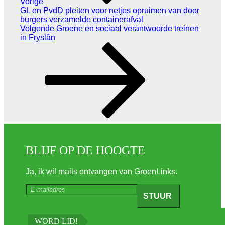
Vorige
GL en PvdD pleiten voor netjes opruimen van door
burgers verzamelde containerafval
Volgend
Volgende
Groene en sociaal verantwoorde treinen
bericht
in Fryslân
BLIJF OP DE HOOGTE
Ja, ik wil mails ontvangen van GroenLinks.
WORD LID!