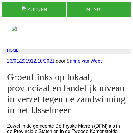
Naar
ZOEKEN
MENU
de
inhoud
springen
HOME
Geplaatst
23/01/2019
12/10/2021
door
Sanne van Wees
op
GroenLinks op lokaal,
provinciaal en landelijk niveau
in verzet tegen de zandwinning
in het IJsselmeer
Zowel in de gemeente De Fryske Marren (DFM) als in
de Provinciale Staten en in de Tweede Kamer stelde