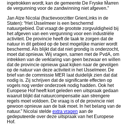
ingetrokken wordt, kan de gemeente De Fryske Marren
de vergunning voor de zandwinning niet afgeven.”
Jan Atze Nicolai (fractievoorzitter GrienLinks in de
Staten): “Het IJsselmeer is een beschermd
natuurgebied. Dat vraagt de grootste zorgvuldigheid bij
het afgeven van een vergunning voor een industriële
activiteit. De provincie heeft de taak te zorgen dat de
natuur in dit gebied op de best mogelijke manier wordt
beschermd. Als blijkt dat dat niet grondig is onderzocht,
moet dat opnieuw. Wij vragen, samen met de PvdA, om
intrekken van de verklaring van geen bezwaar en willen
dat de provincie opnieuw gaat kijken naar de gevolgen
op de natuur van deze activiteit in het IJsselmeer. De
brief van de commissie MER laat duidelijk zien dat dat
nodig is. Zij schrijven dat de significante effecten op
vogels nog verder onderzoek nodig hadden. Ook het
Europese Hof heeft kort geleden een uitspraak gedaan
waaruit blijkt dat natuurcompensatie aan strengere
regels moet voldoen. De vraag is of de provincie niet
gewoon opnieuw aan de bak moet. In het belang van de
natuur.” Nicolai stelde
extra vragen
aan de
gedeputeerde over deze uitspraak van het Europese
Hof.