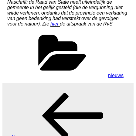
Naschrift: de Raad van State heeft uiteindelijk de
gemeente in het gelijk gesteld (die de vergunning niet
wilde verlenen, ondanks dat de provincie een verklaring
van geen bedenking had verstrekt over de gevolgen
voor de natuur). Zie
hier
de uitspraak van de RvS
Categorieën
nieuws
Bericht
Vorig
navigatie
bericht