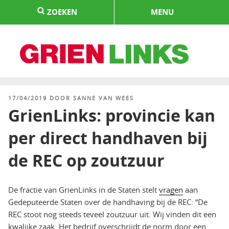
Naar
ZOEKEN
MENU
de
inhoud
springen
HOME
GEPLAATST
17/04/2019
DOOR
SANNE VAN WEES
OP
GrienLinks: provincie kan
per direct handhaven bij
de REC op zoutzuur
De fractie van GrienLinks in de Staten stelt
vragen
aan
Gedeputeerde Staten over de handhaving bij de REC: “De
REC stoot nog steeds teveel zoutzuur uit. Wij vinden dit een
kwalijke zaak. Het bedrijf overschrijdt de norm door een