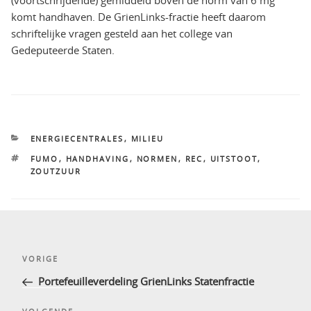
komt handhaven. De GrienLinks-fractie heeft daarom
schriftelijke vragen gesteld aan het college van
Gedeputeerde Staten.
CATEGORIEËN
ENERGIECENTRALES
,
MILIEU
TAGS
FUMO
,
HANDHAVING
,
NORMEN
,
REC
,
UITSTOOT
,
ZOUTZUUR
Bericht
Vorig
VORIGE
navigatie
bericht
Portefeuilleverdeling GrienLinks Statenfractie