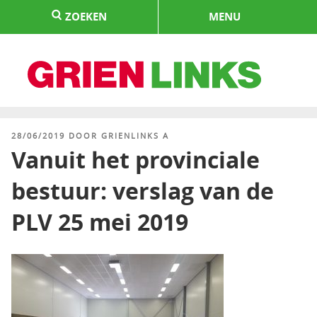
Naar
ZOEKEN
MENU
de
inhoud
springen
HOME
GEPLAATST
28/06/2019
DOOR
GRIENLINKS A
OP
Vanuit het provinciale
bestuur: verslag van de
PLV 25 mei 2019