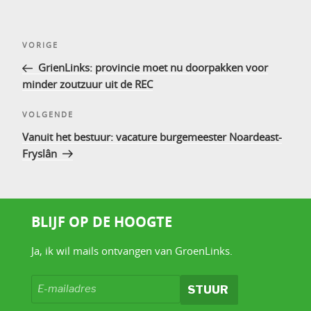
Bericht
Vorig
VORIGE
navigatie
bericht
GrienLinks: provincie moet nu doorpakken voor
minder zoutzuur uit de REC
Volgend
VOLGENDE
bericht
Vanuit het bestuur: vacature burgemeester Noardeast-
Fryslân
BLIJF OP DE HOOGTE
Ja, ik wil mails ontvangen van GroenLinks.