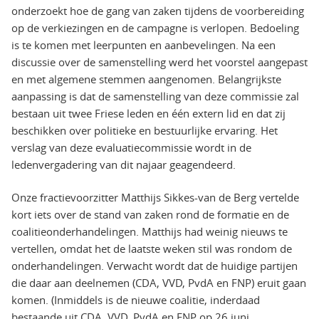
onderzoekt hoe de gang van zaken tijdens de voorbereiding
op de verkiezingen en de campagne is verlopen. Bedoeling
is te komen met leerpunten en aanbevelingen. Na een
discussie over de samenstelling werd het voorstel aangepast
en met algemene stemmen aangenomen. Belangrijkste
aanpassing is dat de samenstelling van deze commissie zal
bestaan uit twee Friese leden en één extern lid en dat zij
beschikken over politieke en bestuurlijke ervaring. Het
verslag van deze evaluatiecommissie wordt in de
ledenvergadering van dit najaar geagendeerd.
Onze fractievoorzitter Matthijs Sikkes-van de Berg vertelde
kort iets over de stand van zaken rond de formatie en de
coalitieonderhandelingen. Matthijs had weinig nieuws te
vertellen, omdat het de laatste weken stil was rondom de
onderhandelingen. Verwacht wordt dat de huidige partijen
die daar aan deelnemen (CDA, VVD, PvdA en FNP) eruit gaan
komen. (Inmiddels is de nieuwe coalitie, inderdaad
bestaande uit CDA, VVD, PvdA en FNP op 26 juni