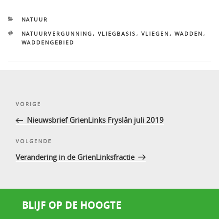
CATEGORIEËN
NATUUR
TAGS
NATUURVERGUNNING
,
VLIEGBASIS
,
VLIEGEN
,
WADDEN
,
WADDENGEBIED
Bericht
Vorig
VORIGE
navigatie
bericht
Nieuwsbrief GrienLinks Fryslân juli 2019
Volgend
VOLGENDE
bericht
Verandering in de GrienLinksfractie
BLIJF OP DE HOOGTE