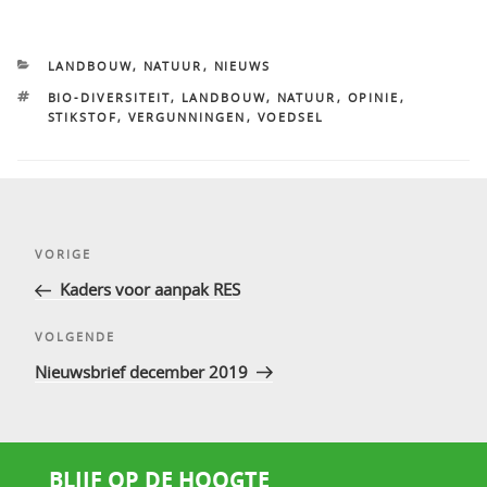
CATEGORIEËN
LANDBOUW
,
NATUUR
,
NIEUWS
TAGS
BIO-DIVERSITEIT
,
LANDBOUW
,
NATUUR
,
OPINIE
,
STIKSTOF
,
VERGUNNINGEN
,
VOEDSEL
Bericht
Vorig
VORIGE
navigatie
bericht
Kaders voor aanpak RES
Volgend
VOLGENDE
bericht
Nieuwsbrief december 2019
BLIJF OP DE HOOGTE