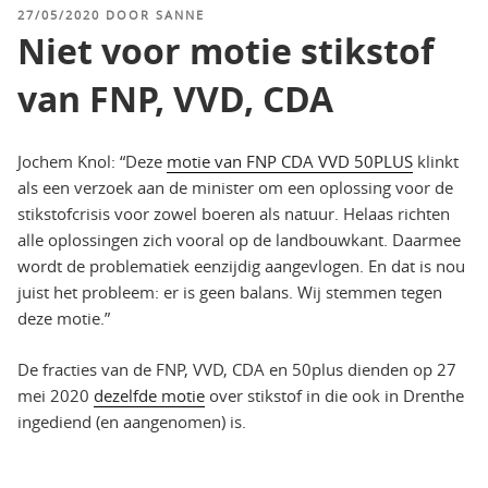
GEPLAATST
27/05/2020
DOOR
SANNE
OP
Niet voor motie stikstof
van FNP, VVD, CDA
Jochem Knol: “Deze
motie van FNP CDA VVD 50PLUS
klinkt
als een verzoek aan de minister om een oplossing voor de
stikstofcrisis voor zowel boeren als natuur. Helaas richten
alle oplossingen zich vooral op de landbouwkant. Daarmee
wordt de problematiek eenzijdig aangevlogen. En dat is nou
juist het probleem: er is geen balans. Wij stemmen tegen
deze motie.”
De fracties van de FNP, VVD, CDA en 50plus dienden op 27
mei 2020
dezelfde motie
over stikstof in die ook in Drenthe
ingediend (en aangenomen) is.