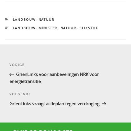
CATEGORIEËN
LANDBOUW
,
NATUUR
TAGS
LANDBOUW
,
MINISTER
,
NATUUR
,
STIKSTOF
Bericht
Vorig
VORIGE
navigatie
bericht
GrienLinks voor aanbevelingen NRK voor
energietransitie
Volgend
VOLGENDE
bericht
GrienLinks vraagt actieplan tegen verdroging