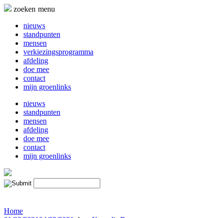
Naar
zoeken
menu
de
inhoud
nieuws
springen
standpunten
mensen
verkiezingsprogramma
afdeling
doe mee
contact
mijn groenlinks
nieuws
standpunten
mensen
afdeling
doe mee
contact
mijn groenlinks
Home