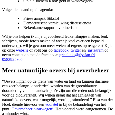
Opinie Jochem Knol: geld of weidevogels?
Volgende maand op de agenda:
Friese aanpak Stikstof
Democratische vernieuwing discussienota
Rekenkamerrapport over toerisme
Wil je ons helpen (kun je bijvoorbeeld leuke filmpjes maken, leuk
schrijven, mooie foto’s maken of weet je veel over een bepaald
onderwerp), wil je gewoon meer weten of ergens op reageren? Kijk
op onze
website
of volg ons op
facebook
,
twitter
en
instagram
of
neem contact op met de fractie via:
grienlinks@fryslan.frl
0582925805
.
Meer natuurlijke oevers bij oeverbeheer
“Oevers liggen op de grens van water en land en kunnen daarmee
een zeer belangrijk onderdeel worden van de groenblauwe
dooradering van het landschap. Ze zijn om die reden ook belangrijk
voor de biodiversiteit. Wij willen graag dat het aanleggen van
natuurlijke oevers, waar mogelijk, wordt gestimuleerd.” Elsa van der
Hoek diende hiervoor een
voorstel
in bij de behandeling van het
punt
‘Oeverbeheer_vaarwegen’
. Het voorstel werd aangenomen. De
aanhouder wint..