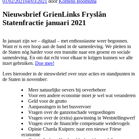
Geplaatst
01/02/2021
04/03/2021
door
Kornelis Boomsma
op
Nieuwsbrief GrienLinks Fryslân
Statenfractie januari 2021
In januari zijn we – digitaal – met enthousiasme weer begonnen.
Want er is een hoop aan de hand in de samenleving. We pleiten in
de Staten nóg harder voor een transitie naar een groene en sociale
samenleving. En om dat echt voor elkaar te krijgen kunnen we alle
inzet gebruiken.
Doe mee!
Lees hieronder in de nieuwsbrief over onze acties en standpunten in
de Staten in november:
Meer natuurlijke oevers bij oeverbeheer
Voor een andere economie moet je wel wat veranderen
Geld voor de grutto
Aanpassingen in het busvervoer
Vragen over de ganzenschade vergoedingen
Vragen over de (extra) gaswinning in Weststellingwerf
Vragen over de financiële compensatie weidevogels
Opinie Charda Kuipers: naar een nieuwe Friese
economie