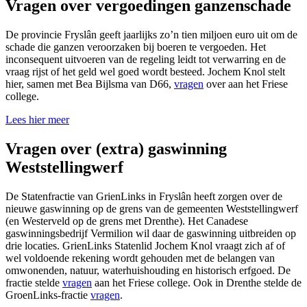
Vragen over vergoedingen ganzenschade
De provincie Fryslân geeft jaarlijks zo’n tien miljoen euro uit om de
schade die ganzen veroorzaken bij boeren te vergoeden. Het
inconsequent uitvoeren van de regeling leidt tot verwarring en de
vraag rijst of het geld wel goed wordt besteed. Jochem Knol stelt
hier, samen met Bea Bijlsma van D66,
vragen
over aan het Friese
college.
Lees hier meer
Vragen over (extra) gaswinning
Weststellingwerf
De Statenfractie van GrienLinks in Fryslân heeft zorgen over de
nieuwe gaswinning op de grens van de gemeenten Weststellingwerf
(en Westerveld op de grens met Drenthe). Het Canadese
gaswinningsbedrijf Vermilion wil daar de gaswinning uitbreiden op
drie locaties. GrienLinks Statenlid Jochem Knol vraagt zich af of
wel voldoende rekening wordt gehouden met de belangen van
omwonenden, natuur, waterhuishouding en historisch erfgoed. De
fractie stelde
vragen
aan het Friese college. Ook in Drenthe stelde de
GroenLinks-fractie
vragen
.