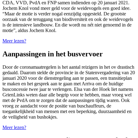
CDA, VVD, PvdA en FNP samen indienden op 20 januari 2021.
Jochem Knol vond meer geld voor de weidevogels een goed idee.
“Maar de motie is verder nogal eenzijdig opgesteld. De grootste
oorzaak van de teruggang van biodiversiteit en ook de weidevogels
is de intensieve landbouw. En die wordt nu nét niet genoemd in de
motie”, aldus Jochem Knol.
Meer lezen?
Aanpassingen in het busvervoer
Door de coronamaatregelen is het aantal reizigers in het ov drastisch
gedaald. Daarom stelde de provincie in de Statenvergadering van 20
januari 2020 voor de dienstregeling aan te passen, een transitieplan
te maken en het gesprek aan te gaan met Arriva om de huidige
busconcessie twee jaar te verlengen. Elsa van der Hoek liet namens
GrienLinks weten daar alle begrip voor te hebben, maar vroeg wel
met de PvdA om te zorgen dat de aanpassingen tijdig waren. Ook
vroeg ze aandacht voor de positie van buschauffeurs, de
toegankelijkheid van mensen met een beperking, duurzaamheid en
de veiligheid van bushokjes.
Meer lezen?