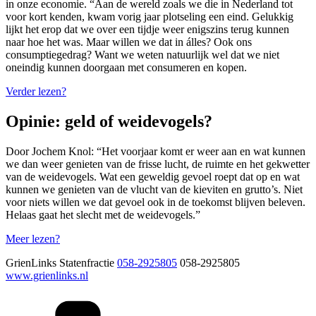
in onze economie. “Aan de wereld zoals we die in Nederland tot
voor kort kenden, kwam vorig jaar plotseling een eind. Gelukkig
lijkt het erop dat we over een tijdje weer enigszins terug kunnen
naar hoe het was. Maar willen we dat in álles? Ook ons
consumptiegedrag? Want we weten natuurlijk wel dat we niet
oneindig kunnen doorgaan met consumeren en kopen.
Verder lezen?
Opinie: geld of weidevogels?
Door Jochem Knol: “Het voorjaar komt er weer aan en wat kunnen
we dan weer genieten van de frisse lucht, de ruimte en het gekwetter
van de weidevogels. Wat een geweldig gevoel roept dat op en wat
kunnen we genieten van de vlucht van de kieviten en grutto’s. Niet
voor niets willen we dat gevoel ook in de toekomst blijven beleven.
Helaas gaat het slecht met de weidevogels.”
Meer lezen?
GrienLinks Statenfractie
058-2925805
058-2925805
www.grienlinks.nl
Categorieën