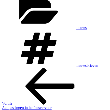
nieuws
Tags
nieuwsbrieven
Bericht
Vorig
bericht
navigatie
Vorige
Aanpassingen in het busvervoer