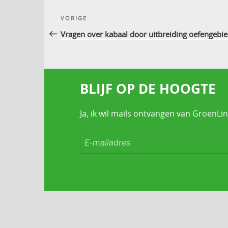
Bericht
Vorig
VORIGE
navigatie
bericht
Vragen over kabaal door uitbreiding oefengebi
BLIJF OP DE HOOGTE
Ja, ik wil mails ontvangen van GroenLin