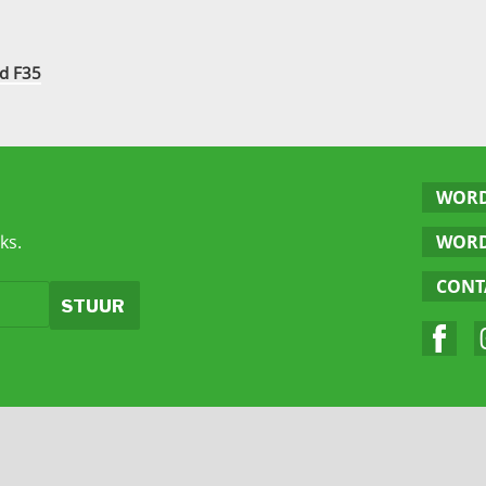
ed F35
WORD
ks.
WORD
CONT