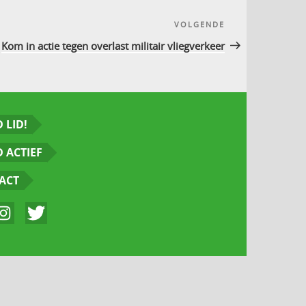
VOLGENDE
Volgend
bericht
Kom in actie tegen overlast militair vliegverkeer
 LID!
 ACTIEF
ACT