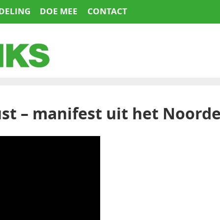
DELING
DOE MEE
CONTACT
st – manifest uit het Noord