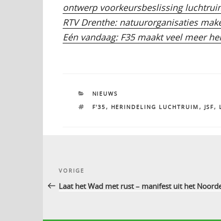
ontwerp voorkeursbeslissing luchtrui
RTV Drenthe: natuurorganisaties make
Eén vandaag: F35 maakt veel meer her
CATEGORIEËN
NIEUWS
TAGS
F'35
,
HERINDELING LUCHTRUIM
,
JSF
,
Bericht
Vorig
VORIGE
navigatie
bericht
Laat het Wad met rust – manifest uit het Noord