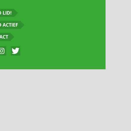
 LID!
 ACTIEF
ACT