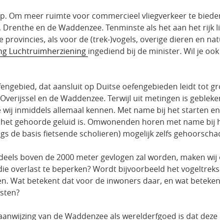
p. Om meer ruimte voor commercieel vliegverkeer te bieden,
Drenthe en de Waddenzee. Tenminste als het aan het rijk lig
 provincies, als voor de (trek-)vogels, overige dieren en
ing Luchtruimherziening
ingediend bij de minister. Wil je oo
efengebied, dat aansluit op Duitse oefengebieden leidt tot g
Overijssel en de Waddenzee. Terwijl uit metingen is gebleken
 wij inmiddels allemaal kennen. Met name bij het starten e
van het gehoorde geluid is. Omwonenden horen met name bij
s de basis fietsende scholieren) mogelijk zelfs gehoorscha
eels boven de 2000 meter gevlogen zal worden, maken wij o
 overlast te beperken? Wordt bijvoorbeeld het vogeltreks
en. Wat betekent dat voor de inwoners daar, en wat beteke
isten?
aanwijzing van de Waddenzee als werelderfgoed is dat deze