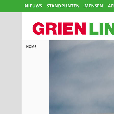
Naar
NIEUWS
STANDPUNTEN
MENSEN
AF
de
inhoud
springen
HOME