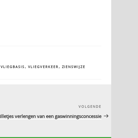
,
VLIEGBASIS
,
VLIEGVERKEER
,
ZIENSWIJZE
VOLGENDE
Volgend
bericht
stilletjes verlengen van een gaswinningsconcessie