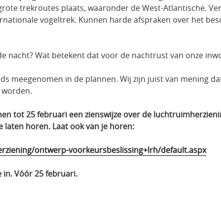
e grote trekroutes plaats, waaronder de West-Atlantische. 
ernationale vogeltrek. Kunnen harde afspraken over het be
de nacht? Wat betekent dat voor de nachtrust van onze inw
ds meegenomen in de plannen. Wij zijn juist van mening da
 worden.
 tot 25 februari een zienswijze over de luchtruimherzieni
aten horen. Laat ook van je horen:
herziening/ontwerp-voorkeursbeslissing+lrh/default.aspx
e in. Vóór 25 februari.