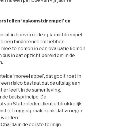
en na een periode van vijf jaar te
oorstellen ‘opkomstdrempel’ en
ns af in hoeverre de opkomstdrempel
oe een hinderende rol hebben
g mee te nemen in een evaluatie komen
n dus in dat opzicht bereid om in de
n.
elde ‘moreel appel’, dat gooit roet in
 een risico bestaat dat de uitslag een
 er leeft in de samenleving,
ende basisprincipe. De
 van Statenleden dient uitdrukkelijk
st (of ruggespraak, zoals dat vroeger
e worden.”
 Charda in de eerste termijn.