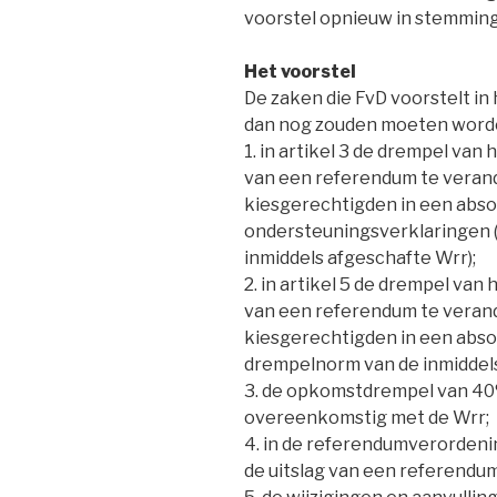
voorstel opnieuw in stemming 
Het voorstel
De zaken die FvD voorstelt in 
dan nog zouden moeten worden
1. in artikel 3 de drempel van
van een referendum te verand
kiesgerechtigden in een absol
ondersteuningsverklaringen 
inmiddels afgeschafte Wrr);
2. in artikel 5 de drempel van
van een referendum te verand
kiesgerechtigden in een absol
drempelnorm van de inmiddels
3. de opkomstdrempel van 40
overeenkomstig met de Wrr;
4. in de referendumverorden
de uitslag van een referendu