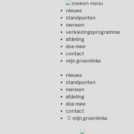
Naar
zoeken
menu
de
nieuws
inhoud
standpunten
springen
mensen
verkiezingsprogramma
afdeling
doe mee
contact
mijn groenlinks
nieuws
standpunten
mensen
afdeling
doe mee
contact
mijn groenlinks