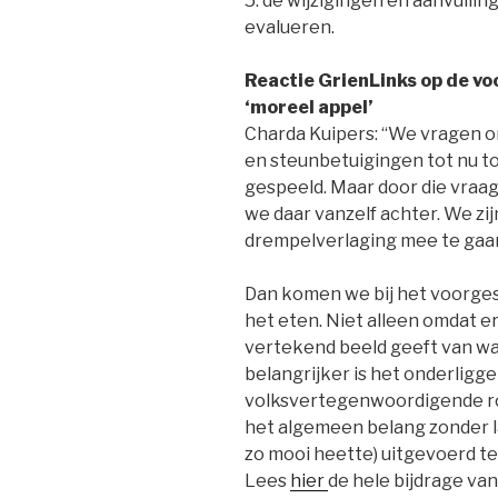
5. de wijzigingen en aanvulling
evalueren.
Reactie GrienLinks op de v
‘moreel appel’
Charda Kuipers: “We vragen o
en steunbetuigingen tot nu t
gespeeld. Maar door die vraa
we daar vanzelf achter. We zij
drempelverlaging mee te gaa
Dan komen we bij het voorgest
het eten. Niet alleen omdat er
vertekend beeld geeft van wat
belangrijker is het onderligg
volksvertegenwoordigende rol
het algemeen belang zonder la
zo mooi heette) uitgevoerd t
Lees
hier
de hele bijdrage van