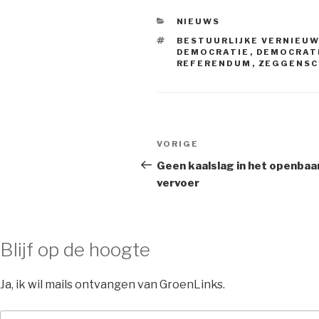
CATEGORIEËN
NIEUWS
TAGS
BESTUURLIJKE VERNIEU
DEMOCRATIE
,
DEMOCRAT
REFERENDUM
,
ZEGGENSC
Bericht
Vorig
VORIGE
navigatie
bericht
Geen kaalslag in het openbaa
vervoer
Blijf op de hoogte
Ja, ik wil mails ontvangen van GroenLinks.