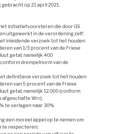
gebracht op 21 april 2021.
het initiatiefvoorstel en die door GS
 uitgewerkt in de verordening zelf:
 het inleidende verzoek tot het houden
eren van 1/3 procent van de Friese
uut getal; namelijk 400
(conform drempelnorm van de
 het definitieve verzoek tot het houden
eren van 5 procent van de Friese
uut getal; namelijk 12.000 (conform
 afgeschafte Wrr);
% te verlagen naar 30%
ing een moreel appel op te nemen om
m te respecteren;