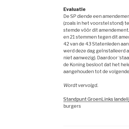
Evaluatie
De SP diende een amendement i
(zoals in het voorstel stond) t
stemde vóór dit amendement. 
en 21 stemmen tegen dit ame
42 van de 43 Statenleden aa
werd deze dag geïnstalleerd 
niet aanwezig). Daardoor ‘st
de Koning besloot dat het hel
aangehouden tot de volgende
Wordt vervolgd.
Standpunt GroenLinks landeli
burgers