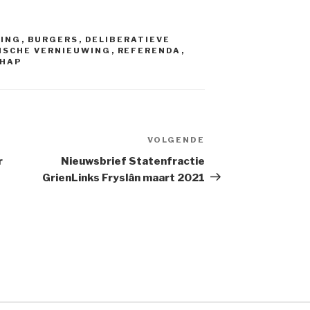
WING
,
BURGERS
,
DELIBERATIEVE
ISCHE VERNIEUWING
,
REFERENDA
,
HAP
VOLGENDE
Volgend
bericht
r
Nieuwsbrief Statenfractie
GrienLinks Fryslân maart 2021