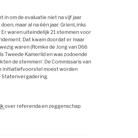
n om de evaluatie niet na vijf jaar
e doen, maar al na één jaar. GrienLinks
Er waren uiteindelijk 21 stemmen voor
ndement. Dat kwam doordat er maar
nwezig waren (Romke de Jong van D66
als Tweede Kamerlid en was zodoende
aakten de stemmen’. De Commissaris van
e initiatiefvoorstel moest worden
 Statenvergadering.
jk
over referenda en zeggenschap