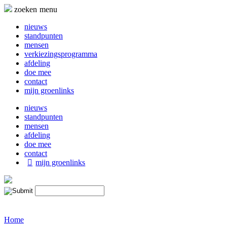
Naar
zoeken
menu
de
inhoud
nieuws
springen
standpunten
mensen
verkiezingsprogramma
afdeling
doe mee
contact
mijn groenlinks
nieuws
standpunten
mensen
afdeling
doe mee
contact
mijn groenlinks
Home