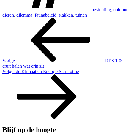
bestrijding
,
column
,
dieren
,
dilemma
,
faunabeleid
,
slakken
,
tuinen
Bericht
Vorig
bericht
navigatie
Vorige
RES 1.0:
eruit halen wat erin zit
Volgend
Volgende
Klimaat en Energie Startnotitie
bericht
Blijf op de hoogte