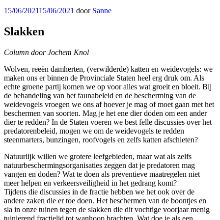
Geplaatst
15/06/2021
15/06/2021
door
Sanne
op
Slakken
Column door Jochem Knol
Wolven, reeën damherten, (verwilderde) katten en weidevogels: we
maken ons er binnen de Provinciale Staten heel erg druk om. Als
echte groene partij komen we op voor alles wat groeit en bloeit. Bij
de behandeling van het faunabeleid en de bescherming van de
weidevogels vroegen we ons af hoever je mag of moet gaan met het
beschermen van soorten. Mag je het ene dier doden om een ander
dier te redden? In de Staten voeren we best felle discussies over het
predatorenbeleid, mogen we om de weidevogels te redden
steenmarters, bunzingen, roofvogels en zelfs katten afschieten?
Natuurlijk willen we grotere leefgebieden, maar wat als zelfs
natuurbeschermingsorganisaties zeggen dat je predatoren mag
vangen en doden? Wat te doen als preventieve maatregelen niet
meer helpen en verkeersveiligheid in het gedrang komt?
Tijdens die discussies in de fractie hebben we het ook over de
andere zaken die er toe doen. Het beschermen van de boontjes en
sla in onze tuinen tegen de slakken die dit vochtige voorjaar menig
tuinierend fractielid tot wanhoop brachten. Wat doe je als een