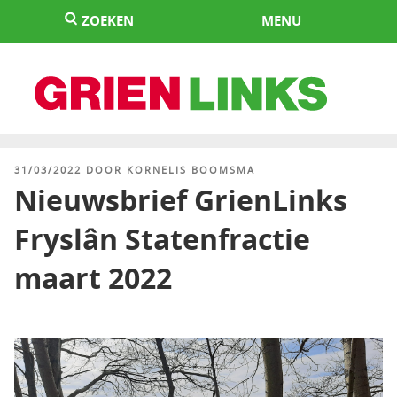
Naar
ZOEKEN
MENU
de
inhoud
springen
HOME
GEPLAATST
31/03/2022
DOOR
KORNELIS BOOMSMA
OP
Nieuwsbrief GrienLinks
Fryslân Statenfractie
maart 2022