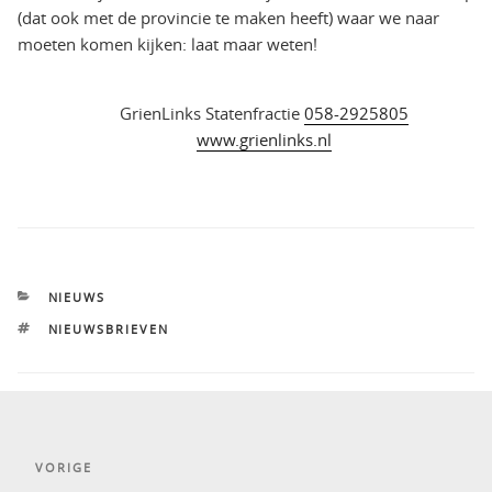
(dat ook met de provincie te maken heeft) waar we naar
moeten komen kijken: laat maar weten!
GrienLinks Statenfractie
058-2925805
www.grienlinks.nl
CATEGORIEËN
NIEUWS
TAGS
NIEUWSBRIEVEN
Bericht
Vorig
VORIGE
navigatie