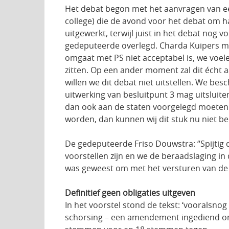
Het debat begon met het aanvragen van ee
college) die de avond voor het debat om ha
uitgewerkt, terwijl juist in het debat nog
gedeputeerde overlegd. Charda Kuipers m
omgaat met PS niet acceptabel is, we voel
zitten. Op een ander moment zal dit écht 
willen we dit debat niet uitstellen. We b
uitwerking van besluitpunt 3 mag uitsluite
dan ook aan de staten voorgelegd moeten w
worden, dan kunnen wij dit stuk nu niet b
De gedeputeerde Friso Douwstra: “Spijtig da
voorstellen zijn en we de beraadslaging i
was geweest om met het versturen van de 
Definitief geen obligaties uitgeven
In het voorstel stond de tekst: ‘vooralsnog
schorsing – een amendement ingediend om