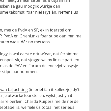
 hieltyd mear sitten as it útjaan fan
usken sa gau mooglik wurkje oan
me takomst, foar hiel Fryslân. Neffens ús
, mei de PvdA en SP, ek in
foarstel
om
P, PvdA en GrienLinks foar stipe oan minima
aten wie it dêr no mei iens.
ology is wol earste driuwfear, dat fernimme
enspolityk, dat sjogge we by linkse partijen
tijen as de PVV en Forum de enerzjytransysje
rede stipe oannommen.
an taljochting
(in brief fan it kolleezje) dy’t
je útwurke foarstellen, wylst just yn it
earre oerlein. Charda Kuipers melde nei de
tabel is, we fiele ús totaal net serieus