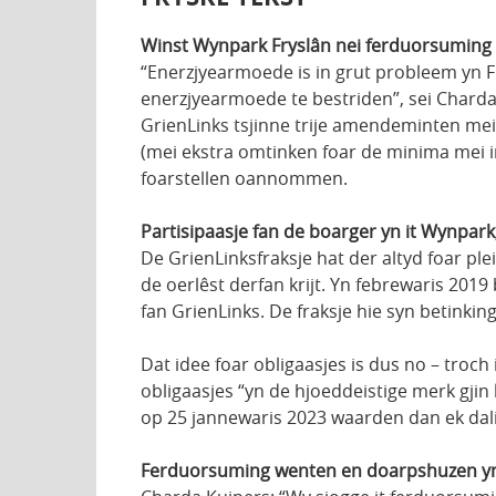
Winst Wynpark Fryslân nei ferduorsumin
“Enerzjyearmoede is in grut probleem yn F
enerzjyearmoede te bestriden”, sei Chard
GrienLinks tsjinne trije amendeminten me
(mei ekstra omtinken foar de minima mei i
foarstellen oannommen.
Partisipaasje fan de boarger yn it Wynpar
De GrienLinksfraksje hat der altyd foar pl
de oerlêst derfan krijt. Yn febrewaris 20
fan GrienLinks. De fraksje hie syn betinkinge
Dat idee foar obligaasjes is dus no – troch
obligaasjes “yn de hjoeddeistige merk gjin 
op 25 jannewaris 2023 waarden dan ek dalik 
Ferduorsuming wenten en doarpshuzen yn 