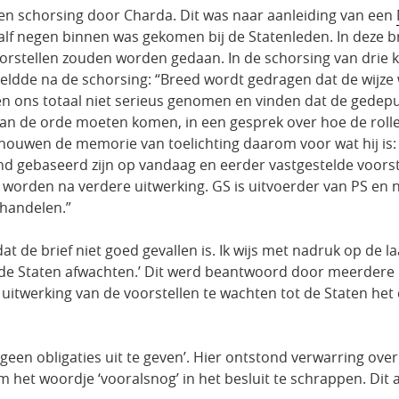
n schorsing door Charda. Dit was naar aanleiding van een
lf negen binnen was gekomen bij de Statenleden. In deze bri
 voorstellen zouden worden gedaan. In de schorsing van drie 
eldde na de schorsing: “Breed wordt gedragen dat de wijz
en ons totaal niet serieus genomen en vinden dat de gedepu
aan de orde moeten komen, in een gesprek over hoe de rolle
eschouwen de memorie van toelichting daarom voor wat hij i
nd gebaseerd zijn op vandaag en eerder vastgestelde voorst
orden na verdere uitwerking. GS is uitvoerder van PS en ni
ehandelen.”
t de brief niet goed gevallen is. Ik wijs met nadruk op de la
n de Staten afwachten.’ Dit werd beantwoord door meerdere
uitwerking van de voorstellen te wachten tot de Staten he
 geen obligaties uit te geven’. Hier ontstond verwarring over
 het woordje ‘vooralsnog’ in het besluit te schrappen. 