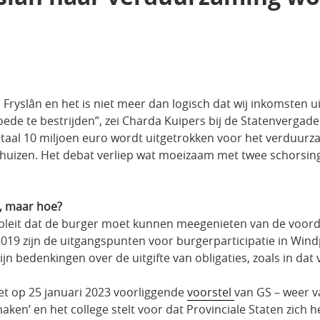
ryslân en het is niet meer dan logisch dat wij inkomsten ui
e te bestrijden”, zei Charda Kuipers bij de Statenvergader
aal 10 miljoen euro wordt uitgetrokken voor het verduurz
izen. Het debat verliep wat moeizaam met twee schorsinge
k, maar hoe?
 gepleit dat de burger moet kunnen meegenieten van de voo
ri 2019 zijn de uitgangspunten voor burgerparticipatie in Wi
zijn bedenkingen over de uitgifte van obligaties, zoals in dat
het op 25 januari 2023 voorliggende
voorstel
van GS – weer v
maken’ en het college stelt voor dat Provinciale Staten zich