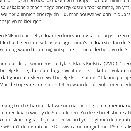
en fan huzen en doarpshuzen en it helpen fan de minima noch
e sa eskalaasje troch hege enerzjykosten foarkomme, en ynt
e net allinnich enerzjy én jild, mar bouwe we oan in duorsu
asje yn te kleurjen.”
 en FNP in
foarstel
yn foar ferduorsuming fan doarpshuzen en
t ferhastigjen fan isolaasjeprogramma’s. In
foarstel
fan de S
nning waard (op ‘e nij) yntsjinne. In mearderheid yn de Ste
ûnen dat dit ynkommenspolityk is. Klaas Kielstra (VVD ): “Ide
t betelje kinne, dus dan dogge we it net. Dat liket op ynkomm
a, dat guon minsken it wol betelje kinne of net.” Ek fine par
n. Mar de trije yntsjinne foarstellen waarden úteinlik mei b
orsing troch Charda. Dat wie nei oanlieding fan in
memoary v
innen kaam wie by de Steateleden. Yn dizze brief stiene al tri
n de skorsing fan trije kertier waard yntinsyf mei de deput
 wêrop’t de deputearre Douwstra no omgiet mei PS net aksep