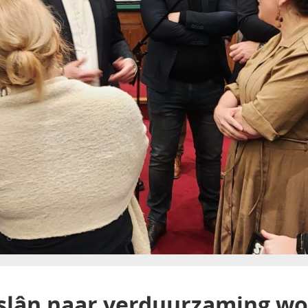
slân naar verduurzaming w