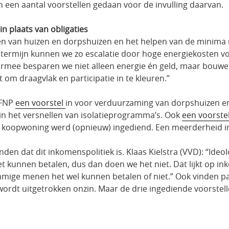
een aantal voorstellen gedaan voor de invulling daarvan.
 plaats van obligaties
en van huizen en dorpshuizen en het helpen van de minim
te termijn kunnen we zo escalatie door hoge energiekosten 
rmee besparen we niet alleen energie én geld, maar bouw
 om draagvlak en participatie in te kleuren.”
 FNP
een voorstel
in voor verduurzaming van dorpshuizen 
n het versnellen van isolatieprogramma’s. Ook
een voorste
 koopwoning werd (opnieuw) ingediend. Een meerderheid in
nden dat dit inkomenspolitiek is. Klaas Kielstra (VVD): “Ideol
 kunnen betalen, dus dan doen we het niet. Dat lijkt op inko
sommige menen het wel kunnen betalen of niet.” Ook vinden p
 wordt uitgetrokken onzin. Maar de drie ingediende voorstel