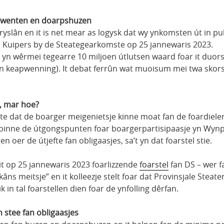
g wenten en doarpshuzen
ryslân en it is net mear as logysk dat wy ynkomsten út in p
a Kuipers by de Steategearkomste op 25 jannewaris 2023.
i yn wêrmei tegearre 10 miljoen útlutsen waard foar it du
n keapwenning). It debat ferrûn wat muoisum mei twa skorsi
k, mar hoe?
eite dat de boarger meigenietsje kinne moat fan de foardiel
19 binne de útgongspunten foar boargerpartisipaasje yn Wynp
n oer de útjefte fan obligaasjes, sa’t yn dat foarstel stie.
 it op 25 jannewaris 2023 foarlizzende
foarstel
fan DS – wer f
kâns meitsje” en it kolleezje stelt foar dat Provinsjale Ste
in tal foarstellen dien foar de ynfolling dêrfan.
stee fan obligaasjes