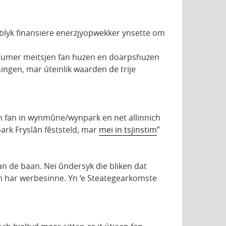
ublyk finansiere enerzjyopwekker ynsette om
orsumer meitsjen fan huzen en doarpshuzen
ngen, mar úteinlik waarden de trije
en fan in wynmûne/wynpark en net allinnich
ark Fryslân fêststeld, mar
mei in tsjinstim
”
an de baan. Nei ûndersyk die bliken dat
aten har werbesinne. Yn ‘e Steategearkomste