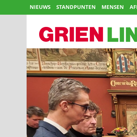
Naar
NIEUWS
STANDPUNTEN
MENSEN
AF
de
inhoud
springen
HOME