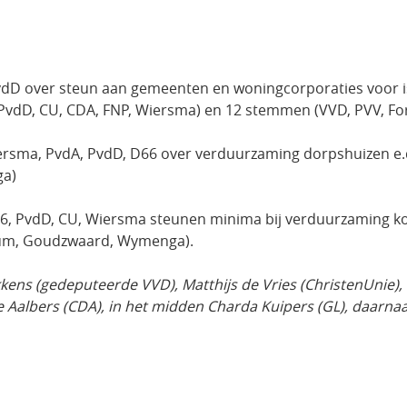
vdD over steun aan gemeenten en woningcorporaties voor
, PvdD, CU, CDA, FNP, Wiersma) en 12 stemmen (VVD, PVV, 
iersma, PvdA, PvdD, D66 over verduurzaming dorpshuizen 
ga)
6, PvdD, CU, Wiersma steunen minima bij verduurzaming
rum, Goudzwaard, Wymenga).
kkens (gedeputeerde VVD), Matthijs de Vries (ChristenUnie), 
e Aalbers (CDA), in het midden Charda Kuipers (GL), daarna