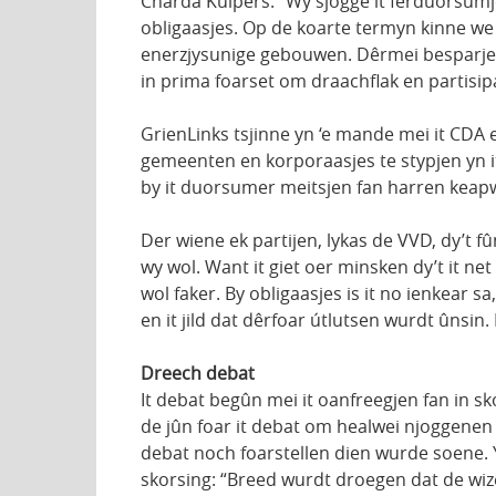
Charda Kuipers: “Wy sjogge it ferduorsumj
obligaasjes. Op de koarte termyn kinne w
enerzjysunige gebouwen. Dêrmei besparje w
in prima foarset om draachflak en partisipa
GrienLinks tsjinne yn ‘e mande mei it CDA
gemeenten en korporaasjes te stypjen yn i
by it duorsumer meitsjen fan harren keapwe
Der wiene ek partijen, lykas de VVD, dy’t f
wy wol. Want it giet oer minsken dy’t it ne
wol faker. By obligaasjes is it no ienkear s
en it jild dat dêrfoar útlutsen wurdt ûnsi
Dreech debat
It debat begûn mei it oanfreegjen fan in sk
de jûn foar it debat om healwei njoggenen b
debat noch foarstellen dien wurde soene. Y
skorsing: “Breed wurdt droegen dat de wize