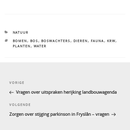
CATEGORIEËN
NATUUR
TAGS
BOMEN
,
BOS
,
BOSWACHTERS
,
DIEREN
,
FAUNA
,
KRW
,
PLANTEN
,
WATER
Bericht
Vorig
VORIGE
navigatie
bericht
Vragen over uitspraken herijking landbouwagenda
Volgend
VOLGENDE
bericht
Zorgen over stijging parkinson in Fryslân – vragen