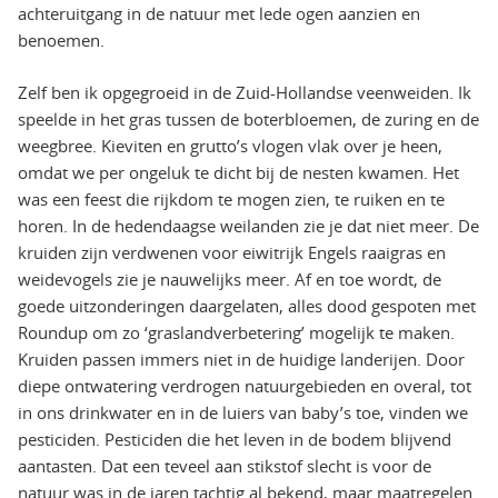
achteruitgang in de natuur met lede ogen aanzien en
benoemen.
Zelf ben ik opgegroeid in de Zuid-Hollandse veenweiden. Ik
speelde in het gras tussen de boterbloemen, de zuring en de
weegbree. Kieviten en grutto’s vlogen vlak over je heen,
omdat we per ongeluk te dicht bij de nesten kwamen. Het
was een feest die rijkdom te mogen zien, te ruiken en te
horen. In de hedendaagse weilanden zie je dat niet meer. De
kruiden zijn verdwenen voor eiwitrijk Engels raaigras en
weidevogels zie je nauwelijks meer. Af en toe wordt, de
goede uitzonderingen daargelaten, alles dood gespoten met
Roundup om zo ‘graslandverbetering’ mogelijk te maken.
Kruiden passen immers niet in de huidige landerijen. Door
diepe ontwatering verdrogen natuurgebieden en overal, tot
in ons drinkwater en in de luiers van baby’s toe, vinden we
pesticiden. Pesticiden die het leven in de bodem blijvend
aantasten. Dat een teveel aan stikstof slecht is voor de
natuur was in de jaren tachtig al bekend, maar maatregelen