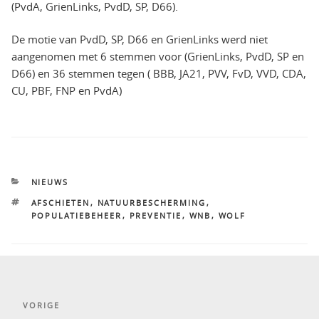
(PvdA, GrienLinks, PvdD, SP, D66).
De motie van PvdD, SP, D66 en GrienLinks werd niet
aangenomen met 6 stemmen voor (GrienLinks, PvdD, SP en
D66) en 36 stemmen tegen ( BBB, JA21, PVV, FvD, VVD, CDA,
CU, PBF, FNP en PvdA)
CATEGORIEËN
NIEUWS
TAGS
AFSCHIETEN
,
NATUURBESCHERMING
,
POPULATIEBEHEER
,
PREVENTIE
,
WNB
,
WOLF
Bericht
Vorig
VORIGE
navigatie