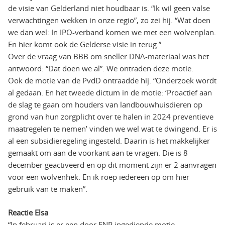
de visie van Gelderland niet houdbaar is. “Ik wil geen valse
verwachtingen wekken in onze regio”, zo zei hij. “Wat doen
we dan wel: In IPO-verband komen we met een wolvenplan.
En hier komt ook de Gelderse visie in terug.”
Over de vraag van BBB om sneller DNA-materiaal was het
antwoord: “Dat doen we al”. We ontraden deze motie.
Ook de motie van de PvdD ontraadde hij. “Onderzoek wordt
al gedaan. En het tweede dictum in de motie: ‘Proactief aan
de slag te gaan om houders van landbouwhuisdieren op
grond van hun zorgplicht over te halen in 2024 preventieve
maatregelen te nemen’ vinden we wel wat te dwingend. Er is
al een subsidieregeling ingesteld. Daarin is het makkelijker
gemaakt om aan de voorkant aan te vragen. Die is 8
december geactiveerd en op dit moment zijn er 2 aanvragen
voor een wolvenhek. En ik roep iedereen op om hier
gebruik van te maken”.
Reactie Elsa
“In februari is er een door FNP ingediende motie