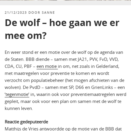
GEPLAATST
21/12/2023
DOOR
SANNE
OP
De wolf – hoe gaan we er
mee om?
En weer stond er een motie over de wolf op de agenda van
de Staten. BBB diende – samen met JA21, PVV, FvD, VVD,
CDA, CU, PBF –
een motie
in om, net zoals in Gelderland,
met maatregelen voor preventie te komen en wordt
verzocht om populatiebeheer (het mogen afschieten van de
wolven). De PvdD – samen met SP, D66 en GrienLinks – een
’tegenmotie’
in, waarin ook voor preventiemaatregelen werd
gepleit, maar ook voor een plan om samen met de wolf te
kunnen leven.
Reactie gedeputeerde
Matthijs de Vries antwoordde op de motie van de BBB dat