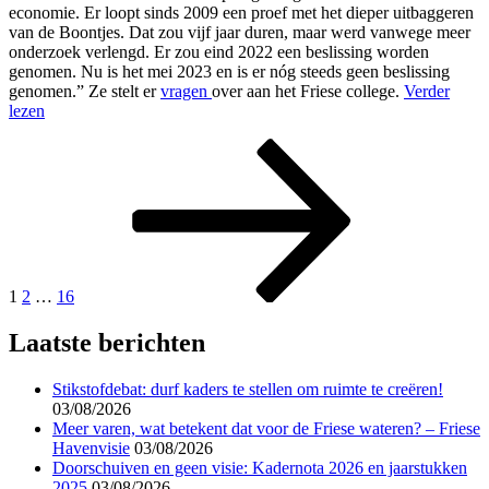
economie. Er loopt sinds 2009 een proef met het dieper uitbaggeren
van de Boontjes. Dat zou vijf jaar duren, maar werd vanwege meer
onderzoek verlengd. Er zou eind 2022 een beslissing worden
genomen. Nu is het mei 2023 en is er nóg steeds geen beslissing
genomen.” Ze stelt er
vragen
over aan het Friese college.
Verder
lezen
Berichten
Pagina
Pagina
Pagina
Volgende
pagina
paginering
1
2
…
16
Laatste berichten
Stikstofdebat: durf kaders te stellen om ruimte te creëren!
03/08/2026
Meer varen, wat betekent dat voor de Friese wateren? – Friese
Havenvisie
03/08/2026
Doorschuiven en geen visie: Kadernota 2026 en jaarstukken
2025
03/08/2026