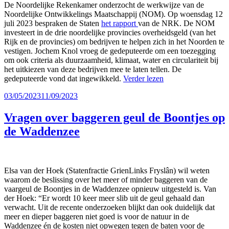
De Noordelijke Rekenkamer onderzocht de werkwijze van de
Noordelijke Ontwikkelings Maatschappij (NOM). Op woensdag 12
juli 2023 bespraken de Staten
het rapport
van de NRK. De NOM
investeert in de drie noordelijke provincies overheidsgeld (van het
Rijk en de provincies) om bedrijven te helpen zich in het Noorden te
vestigen. Jochem Knol vroeg de gedeputeerde om een toezegging
om ook criteria als duurzaamheid, klimaat, water en circulariteit bij
het uitkiezen van deze bedrijven mee te laten tellen. De
gedeputeerde vond dat ingewikkeld.
Verder lezen
Geplaatst
03/05/2023
11/09/2023
op
Vragen over baggeren geul de Boontjes op
de Waddenzee
Elsa van der Hoek (Statenfractie GrienLinks Fryslân) wil weten
waarom de beslissing over het meer of minder baggeren van de
vaargeul de Boontjes in de Waddenzee opnieuw uitgesteld is. Van
der Hoek: “Er wordt 10 keer meer slib uit de geul gehaald dan
verwacht. Uit de recente onderzoeken blijkt dan ook duidelijk dat
meer en dieper baggeren niet goed is voor de natuur in de
Waddenzee én de kosten niet opwegen tegen de baten voor de