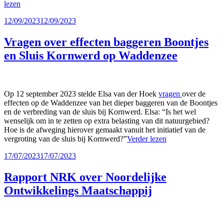
lezen
Geplaatst
12/09/2023
12/09/2023
op
Vragen over effecten baggeren Boontjes
en Sluis Kornwerd op Waddenzee
Op 12 september 2023 stelde Elsa van der Hoek
vragen
over de
effecten op de Waddenzee van het dieper baggeren van de Boontjes
en de verbreding van de sluis bij Kornwerd. Elsa: “Is het wel
wenselijk om in te zetten op extra belasting van dit natuurgebied?
Hoe is de afweging hierover gemaakt vanuit het initiatief van de
vergroting van de sluis bij Kornwerd?”
Verder lezen
Geplaatst
17/07/2023
17/07/2023
op
Rapport NRK over Noordelijke
Ontwikkelings Maatschappij