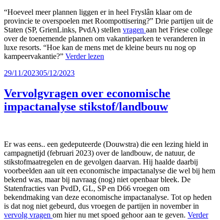
“Hoeveel meer plannen liggen er in heel Fryslân klaar om de
provincie te overspoelen met Roompottisering?” Drie partijen uit de
Staten (SP, GrienLinks, PvdA) stellen
vragen
aan het Friese college
over de toenemende plannen om vakantieparken te veranderen in
luxe resorts. “Hoe kan de mens met de kleine beurs nu nog op
kampeervakantie?”
Verder lezen
Geplaatst
29/11/2023
05/12/2023
op
Vervolgvragen over economische
impactanalyse stikstof/landbouw
Er was eens.. een gedeputeerde (Douwstra) die een lezing hield in
campagnetijd (februari 2023) over de landbouw, de natuur, de
stikstofmaatregelen en de gevolgen daarvan. Hij haalde daarbij
voorbeelden aan uit een economische impactanalyse die wel bij hem
bekend was, maar bij navraag (nog) niet openbaar bleek. De
Statenfracties van PvdD, GL, SP en D66 vroegen om
bekendmaking van deze economische impactanalyse. Tot op heden
is dat nog niet gebeurd, dus vroegen de partijen in november in
vervolg vragen
om hier nu met spoed gehoor aan te geven.
Verder