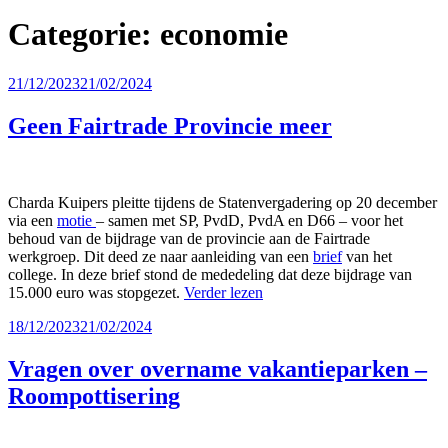
Categorie:
economie
Geplaatst
21/12/2023
21/02/2024
op
Geen Fairtrade Provincie meer
Charda Kuipers pleitte tijdens de Statenvergadering op 20 december
via een
motie
– samen met SP, PvdD, PvdA en D66 – voor het
behoud van de bijdrage van de provincie aan de Fairtrade
werkgroep. Dit deed ze naar aanleiding van een
brief
van het
college. In deze brief stond de mededeling dat deze bijdrage van
15.000 euro was stopgezet.
Verder lezen
Geplaatst
18/12/2023
21/02/2024
op
Vragen over overname vakantieparken –
Roompottisering