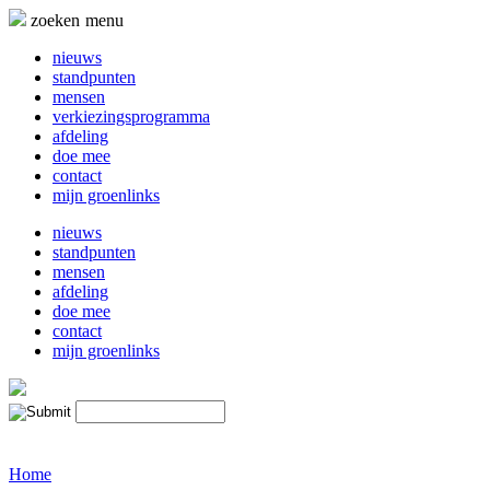
Naar
zoeken
menu
de
inhoud
nieuws
springen
standpunten
mensen
verkiezingsprogramma
afdeling
doe mee
contact
mijn groenlinks
nieuws
standpunten
mensen
afdeling
doe mee
contact
mijn groenlinks
Home