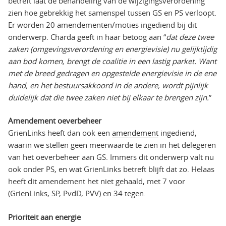
betreft laat de behandeling van de wijzigingsverordening
zien hoe gebrekkig het samenspel tussen GS en PS verloopt.
Er worden 20 amendementen/moties ingediend bij dit
onderwerp. Charda geeft in haar betoog aan “
dat deze twee
zaken (omgevingsverordening en energievisie) nu gelijktijdig
aan bod komen, brengt de coalitie in een lastig parket. Want
met de breed gedragen en opgestelde energievisie in de ene
hand, en het bestuursakkoord in de andere, wordt pijnlijk
duidelijk dat die twee zaken niet bij elkaar te brengen zijn.
”
Amendement oeverbeheer
GrienLinks heeft dan ook een
amendement
ingediend,
waarin we stellen geen meerwaarde te zien in het delegeren
van het oeverbeheer aan GS. Immers dit onderwerp valt nu
ook onder PS, en wat GrienLinks betreft blijft dat zo. Helaas
heeft dit amendement het niet gehaald, met 7 voor
(GrienLinks, SP, PvdD, PVV) en 34 tegen.
Prioriteit aan energie