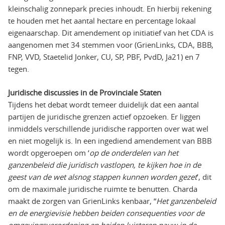
kleinschalig zonnepark precies inhoudt. En hierbij rekening
te houden met het aantal hectare en percentage lokaal
eigenaarschap. Dit amendement op initiatief van het CDA is
aangenomen met 34 stemmen voor (GrienLinks, CDA, BBB,
FNP, VVD, Staetelid Jonker, CU, SP, PBF, PvdD, Ja21) en 7
tegen.
Juridische discussies in de Provinciale Staten
Tijdens het debat wordt temeer duidelijk dat een aantal
partijen de juridische grenzen actief opzoeken. Er liggen
inmiddels verschillende juridische rapporten over wat wel
en niet mogelijk is. In een ingediend amendement van BBB
wordt opgeroepen om ‘
op de onderdelen van het
ganzenbeleid die juridisch vastlopen, te kijken hoe in de
geest van de wet alsnog stappen kunnen worden gezet
’, dit
om de maximale juridische ruimte te benutten. Charda
maakt de zorgen van GrienLinks kenbaar, “
Het ganzenbeleid
en de energievisie hebben beiden consequenties voor de
omgevingsverordening en beiden luisteren nauw in de