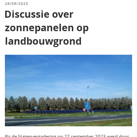
GEPLAATST
28/09/2023
OP
Discussie over
zonnepanelen op
landbouwgrond
Bij de Statenvergadering op 27 september 2023 werd door