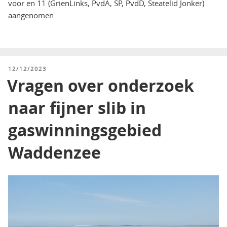
voor en 11 (GrienLinks, PvdA, SP, PvdD, Steatelid Jonker)
aangenomen.
GEPLAATST
12/12/2023
OP
Vragen over onderzoek
naar fijner slib in
gaswinningsgebied
Waddenzee