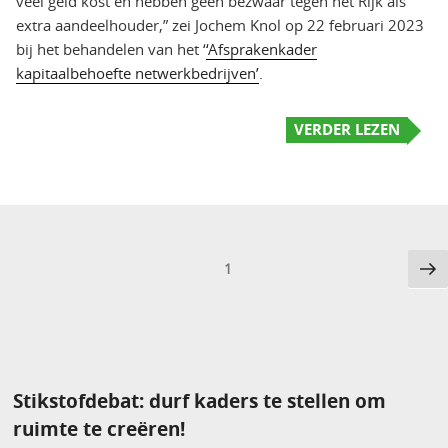
veel geld kost en hebben geen bezwaar tegen het Rijk als
extra aandeelhouder,” zei Jochem Knol op 22 februari 2023
bij het behandelen van het ‘
‘Afsprakenkader
kapitaalbehoefte netwerkbedrijven’
.
VERDER LEZEN
Berichten
Vo
Pagina
1
pa
paginering
Stikstofdebat: durf kaders te stellen om
ruimte te creëren!