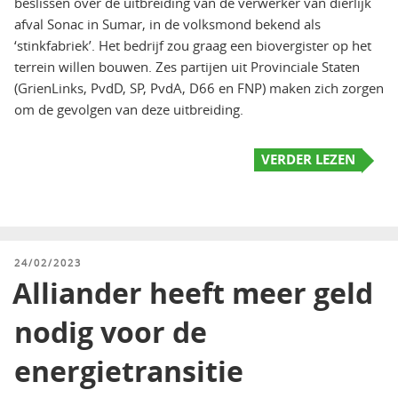
beslissen over de uitbreiding van de verwerker van dierlijk
afval Sonac in Sumar, in de volksmond bekend als
‘stinkfabriek’. Het bedrijf zou graag een biovergister op het
terrein willen bouwen. Zes partijen uit Provinciale Staten
(GrienLinks, PvdD, SP, PvdA, D66 en FNP) maken zich zorgen
om de gevolgen van deze uitbreiding.
VERDER LEZEN
GEPLAATST
24/02/2023
OP
Alliander heeft meer geld
nodig voor de
energietransitie