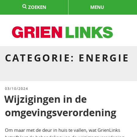
Naar
ZOEKEN
MENU
de
inhoud
springen
HOME
CATEGORIE:
ENERGIE
GEPLAATST
03/10/2024
OP
Wijzigingen in de
omgevingsverordening
Om maar met de deur in huis te vallen, wat GrienLinks