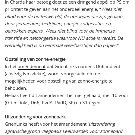
In Charda haar betoog doet ze een dringend appél op PS om
prioriteit te geven aan het onderdeel energie, “
Wees niet
blind voor de buitenwereld, de oproepen die zijn gedaan
door gemeenten, bedrijven, energie coöperaties en
betrokken experts. Wees niet blind voor de immense
transitie en netcongestie waarvoor NU actie is vereist. De
werkelijkheid is nu eenmaal weerbarstiger dan papier.
”
Opstelling van zonne-energie
In het
amendement
dat GrienLinks namens D66 indient
(afwezig ivm ziekte), wordt voorgesteld om de
mogelijkheden voor opstelling van zonne-energie te
behouden.
Helaas heeft dit amendement het niet gehaald, met 10 voor
(GrienLinks, D66, PvdA, PvdD, SP) en 31 tegen
Uitzondering voor zonnepark
GrienLinks heeft voor het
amendement
‘
uitzondering
agrarische grond vliegbasis Leeuwarden voor zonnepark
’