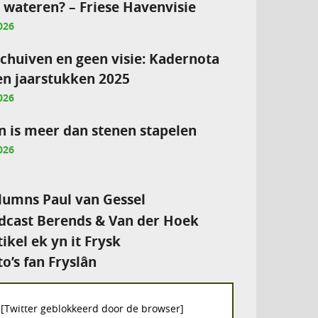
e wateren? – Friese Havenvisie
026
chuiven en geen visie: Kadernota
en jaarstukken 2025
026
 is meer dan stenen stapelen
026
umns Paul van Gessel
cast Berends & Van der Hoek
tikel ek yn it Frysk
to’s fan Fryslân
[Twitter geblokkeerd door de browser]