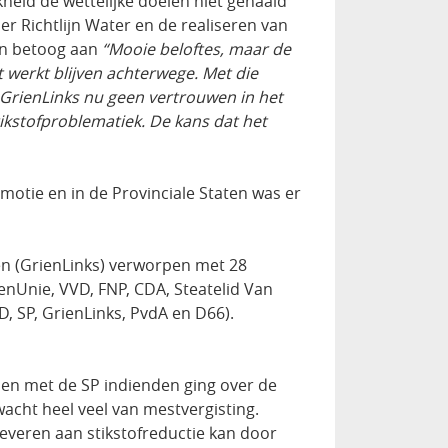
kheid de wettelijke doelen niet gehaald
r Richtlijn Water en de realiseren van
ijn betoog aan
“Mooie beloftes, maar de
 werkt blijven achterwege. Met die
 GrienLinks nu geen vertrouwen in het
ikstofproblematiek. De kans dat het
otie en in de Provinciale Staten was er
n (GrienLinks) verworpen met 28
enUnie, VVD, FNP, CDA, Steatelid Van
, SP, GrienLinks, PvdA en D66).
en met de SP indienden ging over de
acht heel veel van mestvergisting.
everen aan stikstofreductie kan door