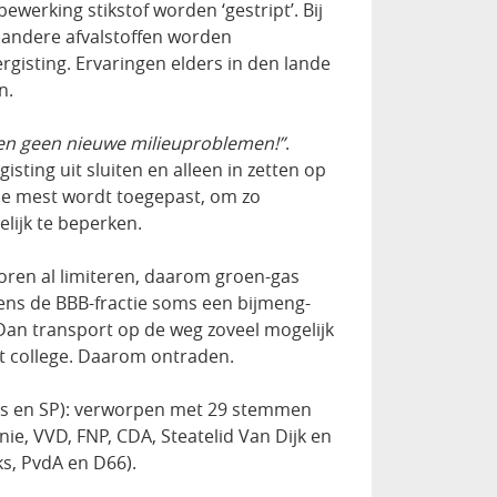
werking stikstof worden ‘gestript’. Bij
 andere afvalstoffen worden
rgisting. Ervaringen elders in den lande
n.
ken geen nieuwe milieuproblemen!”
.
isting uit sluiten en alleen in zetten op
se mest wordt toegepast, om zo
lijk te beperken.
sporen al limiteren, daarom groen-gas
ens de BBB-fractie soms een bijmeng-
 Dan transport op de weg zoveel mogelijk
et college. Daarom ontraden.
ks en SP): verworpen met 29 stemmen
nie, VVD, FNP, CDA, Steatelid Van Dijk en
s, PvdA en D66).