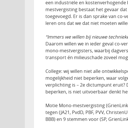
een industriële en kostenverhogende be
mestvergisting bestaat het gevaar dat
toegevoegd. Er is dan sprake van co-ve
leren ons dat we dat niet moeten wille
“Immers we willen bij nieuwe technie
Daarom willen we in ieder geval co-verg
mono-mestvergisters, waarbij dagver
transport én milieuschade zoveel moge
College: wij willen niet alle ontwikkel
mogelijkheid niet beperken, waar volg
verplichting is – 2e dictumpunt eruit?
beperken, is niet uitvoerbaar denkt h
Motie Mono-mestvergisting (GrienLin
tegen (JA21, PvdD, PBF, PVV, ChristenU
BBB) en 9 stemmen voor (SP, GrienLink