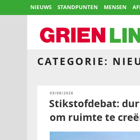
Naar
NIEUWS
STANDPUNTEN
MENSEN
AF
de
inhoud
springen
CATEGORIE:
NIE
HOME
GEPLAATST
03/08/2026
OP
Stikstofdebat: dur
om ruimte te creë