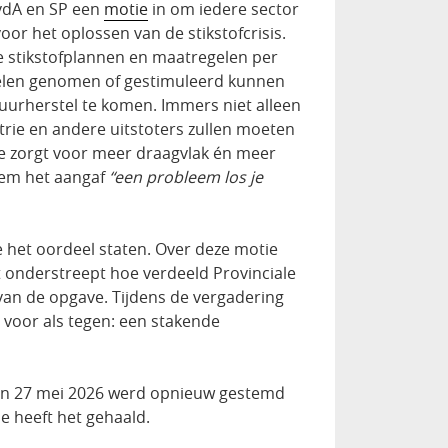
vdA en SP een
motie
in om iedere sector
or het oplossen van de stikstofcrisis.
de stikstofplannen en maatregelen per
elen genomen of gestimuleerd kunnen
uurherstel te komen. Immers niet alleen
rie en andere uitstoters zullen moeten
ve zorgt voor meer draagvlak én meer
hem het aangaf
“een probleem los je
 het oordeel staten. Over deze motie
onderstreept hoe verdeeld Provinciale
g van de opgave. Tijdens de vergadering
voor als tegen: een stakende
van 27 mei 2026 werd opnieuw gestemd
e heeft het gehaald.