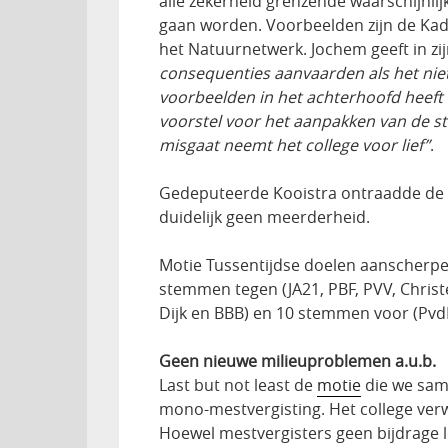
alle zekerheid grenzende waarschijnlij
gaan worden. Voorbeelden zijn de Kade
het Natuurnetwerk. Jochem geeft in z
consequenties aanvaarden als het niet
voorbeelden in het achterhoofd heeft
voorstel voor het aanpakken van de st
misgaat neemt het college voor lief”
.
Gedeputeerde Kooistra ontraadde de m
duidelijk geen meerderheid.
Motie Tussentijdse doelen aanscherpe
stemmen tegen (JA21, PBF, PVV, Christ
Dijk en BBB) en 10 stemmen voor (PvdD
Geen nieuwe milieuproblemen a.u.b.
Last but not least de
motie
die we sam
mono-mestvergisting. Het college verw
Hoewel mestvergisters geen bijdrage l