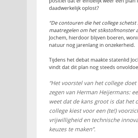
positief dat er eindelijk weer een plan l
daadwerkelijk oplost?
“De contouren die het college schetst z
maatregelen om het stikstofmonster a
Jochem, hierdoor blijven boeren, wo
natuur nog jarenlang in onzekerheid.
Tijdens het debat maakte statenlid Jo
vindt dat dit plan nog steeds onvoldoe
“Het voorstel van het college doe
zegen van Herman Heijermans: een 
weet dat de kans groot is dat het 
college kiest voor een (te!) voorzi
vrijwilligheid en technische inno
keuzes te maken”.