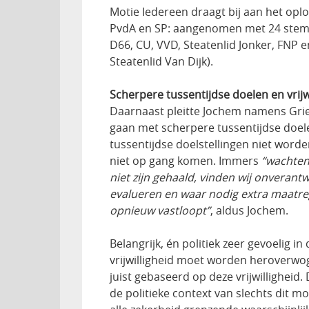
Motie Iedereen draagt bij aan het oplo
PvdA en SP: aangenomen met 24 stemm
D66, CU, VVD, Steatenlid Jonker, FNP 
Steatenlid Van Dijk).
Scherpere tussentijdse doelen en vrijw
Daarnaast pleitte Jochem namens Gri
gaan met scherpere tussentijdse doele
tussentijdse doelstellingen niet word
niet op gang komen. Immers
“wachten
niet zijn gehaald, vinden wij onverantw
evalueren en waar nodig extra maatre
opnieuw vastloopt”
, aldus Jochem.
Belangrijk, én politiek zeer gevoelig in
vrijwilligheid moet worden heroverwog
juist gebaseerd op deze vrijwilligheid.
de politieke context van slechts dit