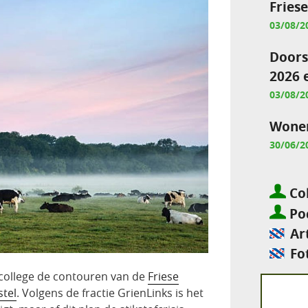
Fries
03/08/2
Doors
2026 
03/08/2
Wonen
30/06/2
Col
Pod
Ar
Fo
 college de contouren van de
Friese
stel
. Volgens de fractie GrienLinks is het