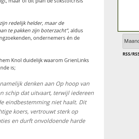
igt, maar of dit plan de stikstofcrisis
ijn redelijk helder, maar de
an te pakken zijn boterzacht”
, aldus
Archief
ningzoekenden, ondernemers én de
RSS
/
RS
chem Knol duidelijk waarom GrienLinks
nde is;
t namelijk denken aan Op hoop van
schip dat uitvaart, terwijl iedereen
de eindbestemming niet haalt. Dit
chtige koers, vertrouwt sterk op
vaties en durft onvoldoende harde