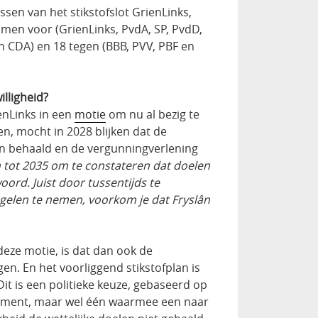
ssen van het stikstofslot GrienLinks,
en voor (GrienLinks, PvdA, SP, PvdD,
en CDA) en 18 tegen (BBB, PVV, PBF en
illigheid?
enLinks in een
motie
om nu al bezig te
n, mocht in 2028 blijken dat de
en behaald en de vergunningverlening
 tot 2035 om te constateren dat doelen
oord. Juist door tussentijds te
gelen te nemen, voorkom je dat Fryslân
 deze motie, is dat dan ook de
en. En het voorliggend stikstofplan is
 Dit is een politieke keuze, gebaseerd op
 moment, maar wel één waarmee een naar