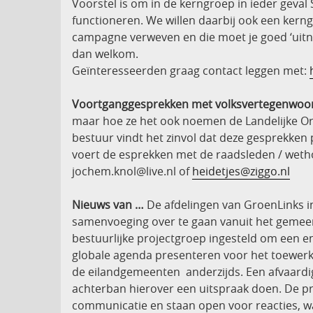
Voorstel is om in de kerngroep in ieder geva
functioneren. We willen daarbij ook een kern
campagne verweven en die moet je goed ‘uitnu
dan welkom.
Geïnteresseerden graag contact leggen met:
Voortganggesprekken met volksvertegenwoord
maar hoe ze het ook noemen de Landelijke Org
bestuur vindt het zinvol dat deze gesprekken 
voert de esprekken met de raadsleden / weth
jochem.knol@live.nl of
heidetjes@ziggo.nl
Nieuws van …
De afdelingen van GroenLinks i
samenvoeging over te gaan vanuit het gemeent
bestuurlijke projectgroep ingesteld om een e
globale agenda presenteren voor het toewerk
de eilandgemeenten anderzijds. Een afvaardi
achterban hierover een uitspraak doen. De p
communicatie en staan open voor reacties, 