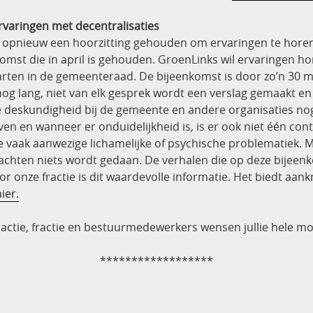
rvaringen met decentralisaties
opnieuw een hoorzitting gehouden om ervaringen te horen 
omst die in april is gehouden. GroenLinks wil ervaringen h
ten in de gemeenteraad. De bijeenkomst is door zo’n 30 me
nog lang, niet van elk gesprek wordt een verslag gemaakt en
de deskundigheid bij de gemeente en andere organisaties nog
geven en wanneer er onduidelijkheid is, is er ook niet één c
 vaak aanwezige lichamelijke of psychische problematiek. M
) klachten niets wordt gedaan. De verhalen die op deze bi
oor onze fractie is dit waardevolle informatie. Het biedt aa
ier.
fractie, fractie en bestuurmedewerkers wensen jullie hele m
******************