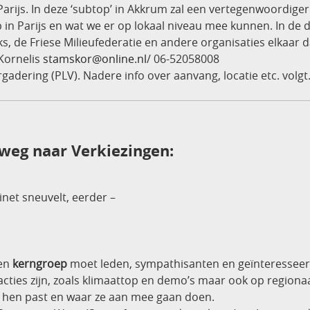
Parijs. In deze ‘subtop’ in Akkrum zal een vertegenwoordiger
 in Parijs en wat we er op lokaal niveau mee kunnen. In de 
s, de Friese Milieufederatie en andere organisaties elkaar
 Kornelis
stamskor@online.nl
/ 06-52058008
gadering (PLV). Nadere info over aanvang, locatie etc. volgt
eg naar Verkiezingen:
net sneuvelt, eerder –
en
kerngroep
moet leden, sympathisanten en geïnteresseerd
ties zijn, zoals klimaattop en demo’s maar ook op regionaal
ij hen past en waar ze aan mee gaan doen.