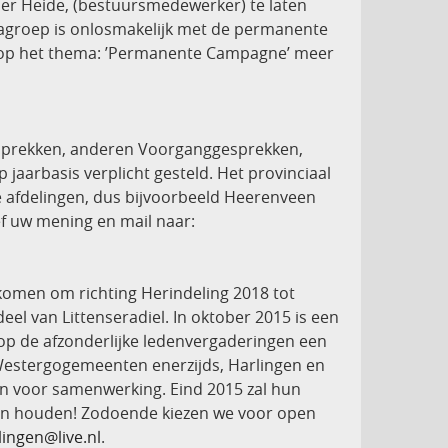
der Heide, (bestuursmedewerker) te laten
diagroep is onlosmakelijk met de permanente
c. op het thema: ’Permanente Campagne’ meer
prekken, anderen Voorganggesprekken,
aarbasis verplicht gesteld. Het provinciaal
de afdelingen, dus bijvoorbeeld Heerenveen
f uw mening en mail naar:
komen om richting Herindeling 2018 tot
l van Littenseradiel. In oktober 2015 is een
 op de afzonderlijke ledenvergaderingen een
Westergogemeenten enerzijds, Harlingen en
an voor samenwerking. Eind 2015 zal hun
ken houden! Zodoende kiezen we voor open
ingen@live.nl
.