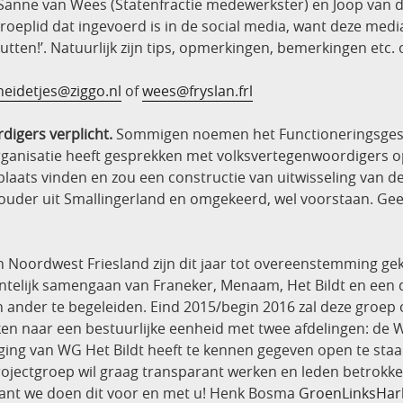
l Sanne van Wees (Statenfractie medewerkster) en Joop van 
groeplid dat ingevoerd is in de social media, want deze me
tten!’. Natuurlijk zijn tips, opmerkingen, bemerkingen et
heidetjes@ziggo.nl
of
wees@fryslan.frl
igers verplicht.
Sommigen noemen het Functioneringsges
anisatie heeft gesprekken met volksvertegenwoordigers op j
plaats vinden en zou een constructie van uitwisseling van 
ouder uit Smallingerland en omgekeerd, wel voorstaan. Gee
n Noordwest Friesland zijn dit jaar tot overeenstemming ge
elijk samengaan van Franeker, Menaam, Het Bildt en een dee
n ander te begeleiden. Eind 2015/begin 2016 zal deze groep
en naar een bestuurlijke eenheid met twee afdelingen: de 
ging van WG Het Bildt heeft te kennen gegeven open te sta
rojectgroep wil graag transparant werken en leden betrok
want we doen dit voor en met u! Henk Bosma
GroenLinksHarl