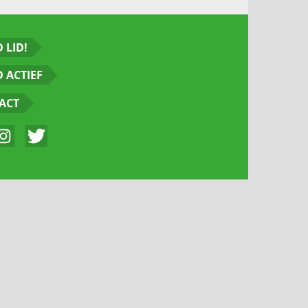
 LID!
 ACTIEF
ACT