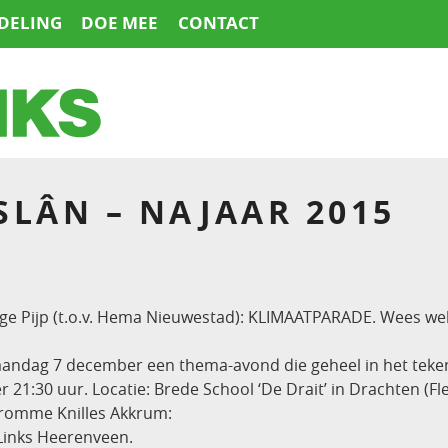
DELING
DOE MEE
CONTACT
SLÂN – NAJAAR 2015
e Pijp (t.o.v. Hema Nieuwestad): KLIMAATPARADE. Wees we
ndag 7 december een thema-avond die geheel in het teken s
r 21:30 uur. Locatie: Brede School ‘De Drait’ in Drachten (F
romme Knilles Akkrum:
inks Heerenveen.