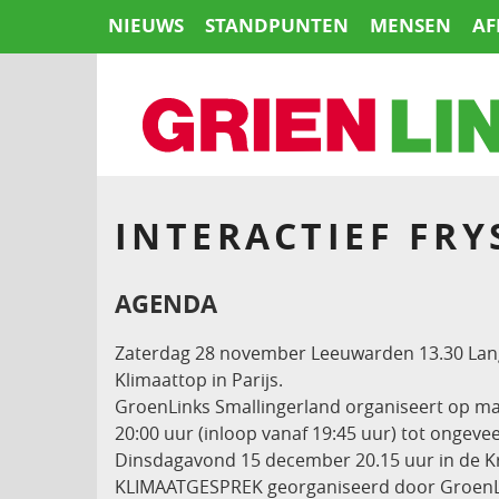
Naar
NIEUWS
STANDPUNTEN
MENSEN
AF
de
inhoud
springen
HOME
INTERACTIEF FRY
AGENDA
Zaterdag 28 november Leeuwarden 13.30 Lang
Klimaattop in Parijs.
GroenLinks Smallingerland organiseert op maa
20:00 uur (inloop vanaf 19:45 uur) tot ongevee
Dinsdagavond 15 december 20.15 uur in de K
KLIMAATGESPREK georganiseerd door GroenL