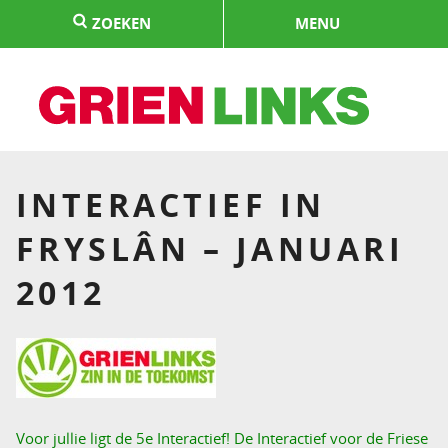
Naar
ZOEKEN
MENU
de
inhoud
springen
HOME
INTERACTIEF IN
FRYSLÂN – JANUARI
2012
Voor jullie ligt de 5e Interactief! De Interactief voor de Friese