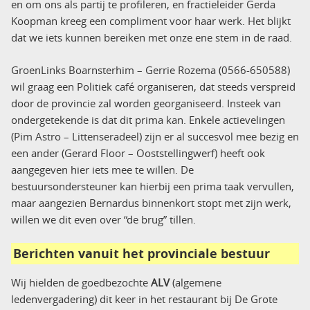
en om ons als partij te profileren, en fractieleider Gerda
Koopman kreeg een compliment voor haar werk. Het blijkt
dat we iets kunnen bereiken met onze ene stem in de raad.
GroenLinks Boarnsterhim – Gerrie Rozema (0566-650588)
wil graag een Politiek café organiseren, dat steeds verspreid
door de provincie zal worden georganiseerd. Insteek van
ondergetekende is dat dit prima kan. Enkele actievelingen
(Pim Astro – Littenseradeel) zijn er al succesvol mee bezig en
een ander (Gerard Floor – Ooststellingwerf) heeft ook
aangegeven hier iets mee te willen. De
bestuursondersteuner kan hierbij een prima taak vervullen,
maar aangezien Bernardus binnenkort stopt met zijn werk,
willen we dit even over “de brug” tillen.
Berichten vanuit het provinciale bestuur
Wij hielden de goedbezochte
ALV
(algemene
ledenvergadering) dit keer in het restaurant bij De Grote