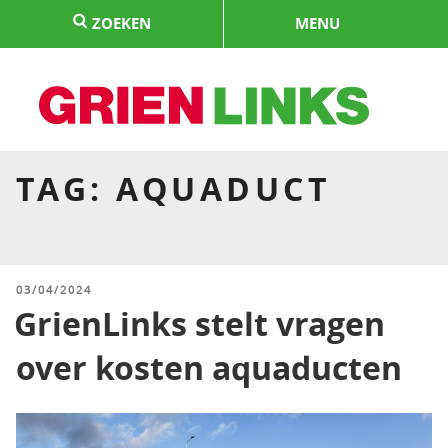
Naar
ZOEKEN
MENU
de
inhoud
springen
HOME
TAG:
AQUADUCT
GEPLAATST
03/04/2024
OP
GrienLinks stelt vragen
over kosten aquaducten