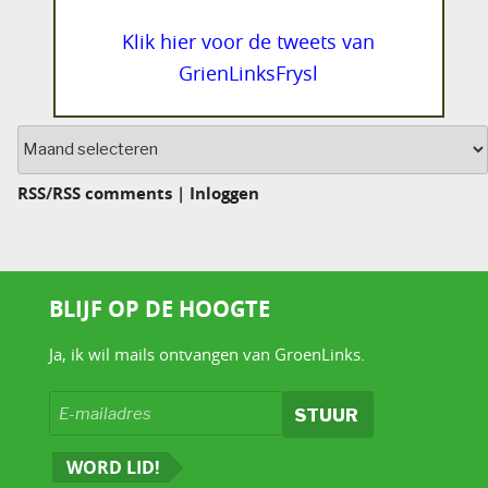
Klik hier voor de tweets van
GrienLinksFrysl
Archief
RSS
/
RSS comments
|
Inloggen
BLIJF OP DE HOOGTE
Ja, ik wil mails ontvangen van GroenLinks.
WORD LID!