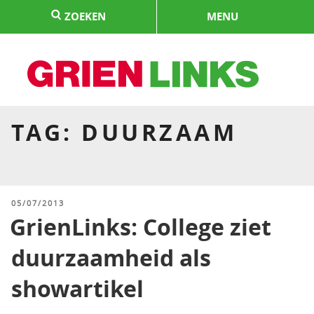
Naar
ZOEKEN
MENU
de
inhoud
springen
HOME
TAG:
DUURZAAM
GEPLAATST
05/07/2013
OP
GrienLinks: College ziet
duurzaamheid als
showartikel