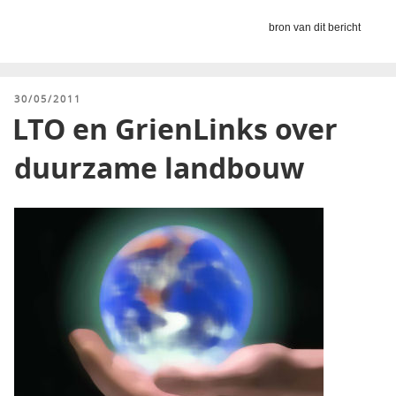
bron van dit bericht
GEPLAATST
30/05/2011
OP
LTO en GrienLinks over
duurzame landbouw