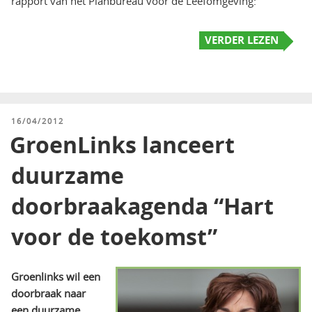
rapport van het Planbureau voor de Leefomgeving:
VERDER LEZEN
GEPLAATST
16/04/2012
OP
GroenLinks lanceert
duurzame
doorbraakagenda “Hart
voor de toekomst”
Groenlinks wil een
doorbraak naar
een duurzame