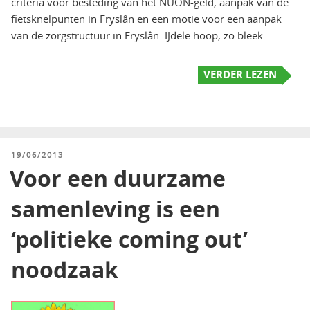
criteria voor besteding van het NUON-geld, aanpak van de
fietsknelpunten in Fryslân en een motie voor een aanpak
van de zorgstructuur in Fryslân. IJdele hoop, zo bleek.
VERDER LEZEN
GEPLAATST
19/06/2013
OP
Voor een duurzame
samenleving is een
‘politieke coming out’
noodzaak