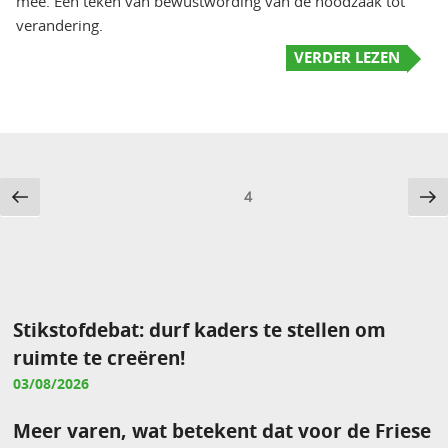
mee. Een teken van bewustwording van de noodzaak tot
verandering.
VERDER LEZEN
Berichten
Vorige
Vo
Pagina
4
pagina
pa
paginering
Stikstofdebat: durf kaders te stellen om
ruimte te creëren!
03/08/2026
Meer varen, wat betekent dat voor de Friese