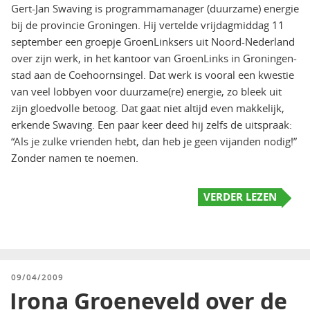
Gert-Jan Swaving is programmamanager (duurzame) energie
bij de provincie Groningen. Hij vertelde vrijdagmiddag 11
september een groepje GroenLinksers uit Noord-Nederland
over zijn werk, in het kantoor van GroenLinks in Groningen-
stad aan de Coehoornsingel. Dat werk is vooral een kwestie
van veel lobbyen voor duurzame(re) energie, zo bleek uit
zijn gloedvolle betoog. Dat gaat niet altijd even makkelijk,
erkende Swaving. Een paar keer deed hij zelfs de uitspraak:
“Als je zulke vrienden hebt, dan heb je geen vijanden nodig!”
Zonder namen te noemen.
VERDER LEZEN
GEPLAATST
09/04/2009
OP
Irona Groeneveld over de