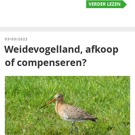
VERDER LEZEN
GEPLAATST
03/03/2022
OP
Weidevogelland, afkoop
of compenseren?