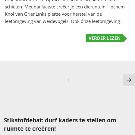
schieten. Met dat laatste creëer je een dierentuin.” Jochem
Knol van GrienLinks pleitte voor herstel van de
leefomgeving van weidevogels. Ook ónze leefomgeving….
VERDER LEZEN
Berichten
Vo
Pagina
1
pa
paginering
Stikstofdebat: durf kaders te stellen om
ruimte te creëren!