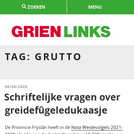
Naar
ZOEKEN
MENU
de
inhoud
springen
HOME
TAG:
GRUTTO
GEPLAATST
06/06/2025
OP
Schriftelijke vragen over
greidefûgeledukaasje
De Provincie Fryslân heeft in de
Nota Weidevolgels 2021-