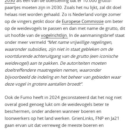
2030
als één van de doelstelling dat er 10.000 grutto-
paartjes moeten zijn in 2030. Zoals het nu lijkt, zal dit doel
helaas niet worden gehaald. Zo is Nederland vorige zomer
op de vingers getikt door de
Europese Commissie
om beter
op de weidevogels te passen en dan met name de grutto, dit
uit hoofde van de
vogelrichtlijn.
In de aanmaningsbrief staat
onder meer vermeld
“Met name vrijwillige regelingen,
waaronder subsidies, zijn niet in staat gebleken om de
voortdurende achteruitgang van de grutto (een iconische
weidevogel) aan te pakken. De autoriteiten moeten
doeltreffendere maatregelen nemen, waaronder
bijvoorbeeld de indeling en het beheer van gebieden waar
deze vogel in grotere aantallen broedt”
.
Ook de Fumo heeft in 2024 geconstateerd dat het nog niet
overal goed genoeg lukt om de weidevogels beter te
beschermen, onder anderen wanneer boeren en
loonwerkers op het land werken. GrienLinks, FNP en Ja21
gaan ervan uit dat verreweg de meeste boeren en