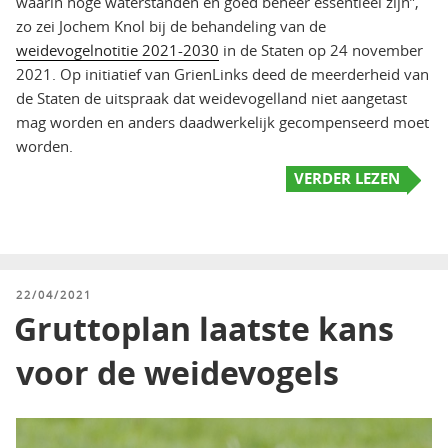
waarin hoge waterstanden en goed beheer essentieel zijn”,
zo zei Jochem Knol bij de behandeling van de
weidevogelnotitie 2021-2030
in de Staten op 24 november
2021. Op initiatief van GrienLinks deed de meerderheid van
de Staten de uitspraak dat weidevogelland niet aangetast
mag worden en anders daadwerkelijk gecompenseerd moet
worden.
VERDER LEZEN
GEPLAATST
22/04/2021
OP
Gruttoplan laatste kans
voor de weidevogels