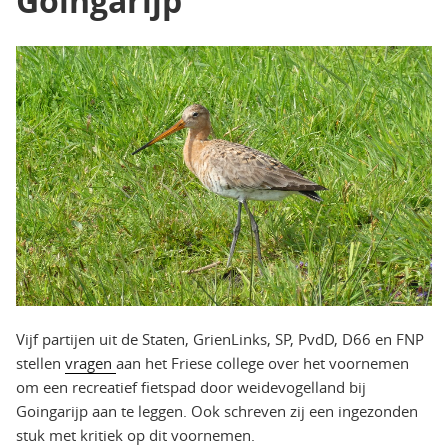
Goingarijp
Vijf partijen uit de Staten, GrienLinks, SP, PvdD, D66 en FNP
stellen
vragen
aan het Friese college over het voornemen
om een recreatief fietspad door weidevogelland bij
Goingarijp aan te leggen. Ook schreven zij een ingezonden
stuk met kritiek op dit voornemen.