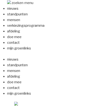
Naar
zoeken
menu
de
nieuws
inhoud
standpunten
springen
mensen
verkiezingsprogramma
afdeling
doe mee
contact
mijn groenlinks
nieuws
standpunten
mensen
afdeling
doe mee
contact
mijn groenlinks