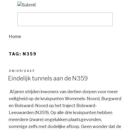
Home
TAG:
N359
GEPLAATST
28/09/2017
OP
Eindelijk tunnels aan de N359
Al jaren strijden inwoners van dertien dorpen voor meer
veiligheid op de kruispunten Wommels-Noord, Burgwerd
en Bolsward-Noord op het traject Bolsward-
Leeuwarden (N359). Op alle drie kruispunten hebben
meerdere (zware) ongelukken plaatsgevonden,
sommige zelfs met dodelijke afloop. Geen wonder dat de