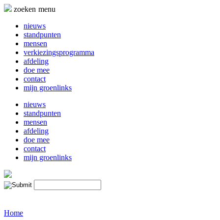
Naar
zoeken
menu
de
inhoud
nieuws
springen
standpunten
mensen
verkiezingsprogramma
afdeling
doe mee
contact
mijn groenlinks
nieuws
standpunten
mensen
afdeling
doe mee
contact
mijn groenlinks
Home