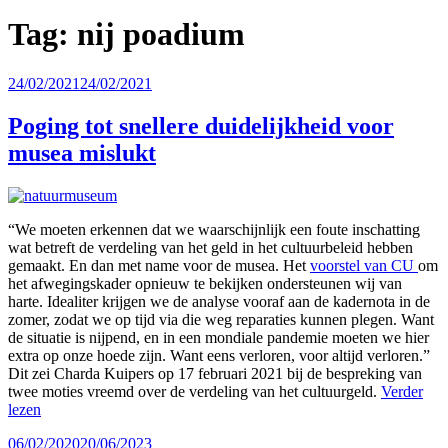
Tag:
nij poadium
Geplaatst
24/02/2021
24/02/2021
op
Poging tot snellere duidelijkheid voor
musea mislukt
“We moeten erkennen dat we waarschijnlijk een foute inschatting
wat betreft de verdeling van het geld in het cultuurbeleid hebben
gemaakt. En dan met name voor de musea. Het
voorstel van CU
om
het afwegingskader opnieuw te bekijken ondersteunen wij van
harte. Idealiter krijgen we de analyse vooraf aan de kadernota in de
zomer, zodat we op tijd via die weg reparaties kunnen plegen. Want
de situatie is nijpend, en in een mondiale pandemie moeten we hier
extra op onze hoede zijn. Want eens verloren, voor altijd verloren.”
Dit zei Charda Kuipers op 17 februari 2021 bij de bespreking van
twee moties vreemd over de verdeling van het cultuurgeld.
Verder
lezen
Geplaatst
06/02/2020
20/06/2023