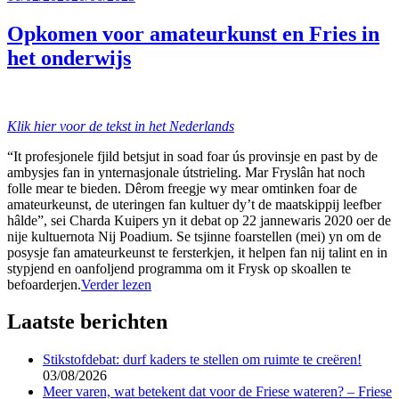
op
Opkomen voor amateurkunst en Fries in
het onderwijs
Klik hier voor de tekst in het Nederlands
“It profesjonele fjild betsjut in soad foar ús provinsje en past by de
ambysjes fan in ynternasjonale útstrieling. Mar Fryslân hat noch
folle mear te bieden. Dêrom freegje wy mear omtinken foar de
amateurkeunst, de uteringen fan kultuer dy’t de maatskippij leefber
hâlde”, sei Charda Kuipers yn it debat op 22 jannewaris 2020 oer de
nije kultuernota Nij Poadium. Se tsjinne foarstellen (mei) yn om de
posysje fan amateurkeunst te fersterkjen, it helpen fan nij talint en in
stypjend en oanfoljend programma om it Frysk op skoallen te
befoarderjen.
Verder lezen
Laatste berichten
Stikstofdebat: durf kaders te stellen om ruimte te creëren!
03/08/2026
Meer varen, wat betekent dat voor de Friese wateren? – Friese