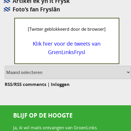
Artikel ek yn it Frysk
Foto’s fan Fryslân
[Twitter geblokkeerd door de browser]
Klik hier voor de tweets van
GrienLinksFrysl
Archief
RSS
/
RSS comments
|
Inloggen
BLIJF OP DE HOOGTE
Ja, ik wil mails ontvangen van GroenLinks.