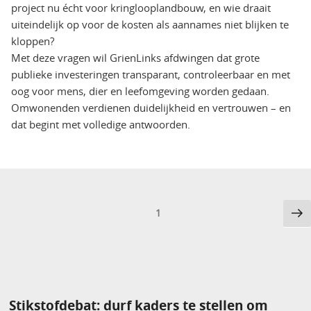
project nu écht voor kringlooplandbouw, en wie draait
uiteindelijk op voor de kosten als aannames niet blijken te
kloppen?
Met deze vragen wil GrienLinks afdwingen dat grote
publieke investeringen transparant, controleerbaar en met
oog voor mens, dier en leefomgeving worden gedaan.
Omwonenden verdienen duidelijkheid en vertrouwen – en
dat begint met volledige antwoorden.
Berichten
Vo
Pagina
1
pa
paginering
Stikstofdebat: durf kaders te stellen om