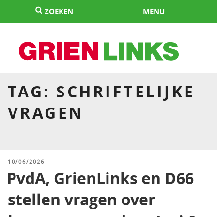
Naar
ZOEKEN
MENU
de
inhoud
springen
HOME
TAG:
SCHRIFTELIJKE
VRAGEN
GEPLAATST
10/06/2026
OP
PvdA, GrienLinks en D66
stellen vragen over