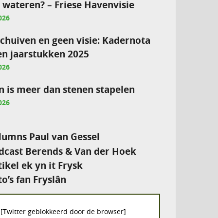
e wateren? – Friese Havenvisie
026
chuiven en geen visie: Kadernota
en jaarstukken 2025
026
 is meer dan stenen stapelen
026
umns Paul van Gessel
cast Berends & Van der Hoek
tikel ek yn it Frysk
to’s fan Fryslân
[Twitter geblokkeerd door de browser]