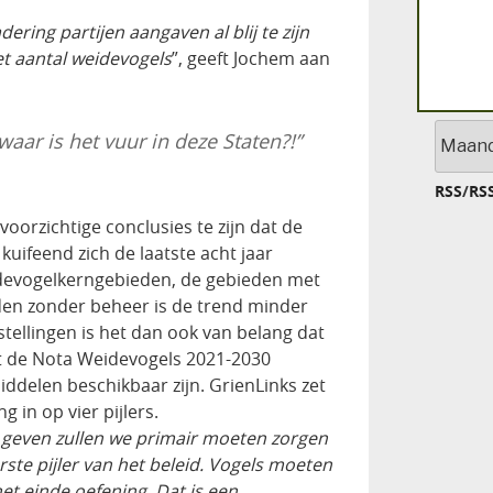
ering partijen aangaven al blij te zijn
t aantal weidevogels
”, geeft Jochem aan
Archief
waar is het vuur in deze Staten?!”
RSS
/
RS
 voorzichtige conclusies te zijn dat de
kuifeend zich de laatste acht jaar
weidevogelkerngebieden, de gebieden met
den zonder beheer is de trend minder
tellingen is het dan ook van belang dat
t de Nota Weidevogels 2021-2030
delen beschikbaar zijn. GrienLinks zet
 in op vier pijlers.
 geven zullen we primair moeten zorgen
rste pijler van het beleid. Vogels moeten
het einde oefening. Dat is een