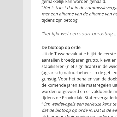
gemakkelijk kan worden gehaald.
“
Het is triest dat in de commissievergad
met een afname van de afname van he
tijdens zijn betoog;
“het lijkt wel een soort berusting…
De biotoop op orde
Uit de Tussenevaluatie blijkt de eerste
aantallen broedparen grutto, kievit en 
stabiliseren (niet significant) in de 
(agrarisch) natuurbeheer. In de gebie
gunstig. Voor het behalen van de doels
de komende jaren alle maatregelen ui
worden uitgevoerd en er voldoende mid
tijdens de Provinciale Statenvergadering
“
Om weidevogels een serieuze kans te
dat de biotoop op orde is. Dat is de ee
zich ergens thuis voelen en anders is 