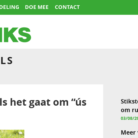
DELING
DOE MEE
CONTACT
LS
ls het gaat om “ús
Stikst
om ru
03/08/2
Meer 