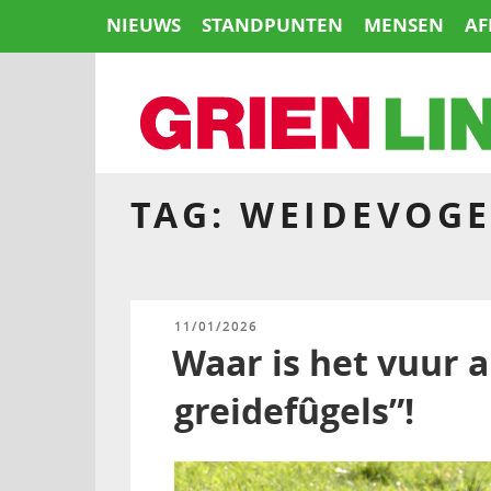
Naar
NIEUWS
STANDPUNTEN
MENSEN
AF
de
inhoud
springen
TAG:
WEIDEVOGE
HOME
GEPLAATST
11/01/2026
OP
Waar is het vuur a
greidefûgels”!