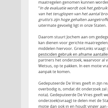
maatregelen genomen kunnen worde
“
In de evaluatie wordt ook het gebruik
van het teruglopen van het aantal br
grutto’s zijn hoge gehalten aangetroff
uitermate gevoelig ligt in onze Staten.
Daarom stuurt Jochem aan om gedegen
kan dienen voor gerichte maatregelen
middelen hiervoor. GrienLinks vraagt 
pesticiden gebruik en afname aantall
partners het onderzoek, waarvoor al v
Wetsus, op te pakken. In een motie v
aanpak te komen.
Gedeputeerde De Vries geeft in zijn r
overbodig is, omdat dit onderzoek zal 
nota). Gedeputeerde De Vries geeft w
onderzoek(svraag) te delen met de Stat
motie dan ook in en houdt vinger aan 