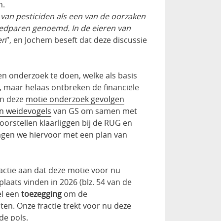
n.
 van pesticiden als een van de oorzaken
oedparen genoemd. In de eieren van
en
”, en Jochem beseft dat deze discussie
 onderzoek te doen, welke als basis
, maar helaas ontbreken de financiële
in deze
motie onderzoek gevolgen
en weidevogels
van GS om samen met
oorstellen klaarliggen bij de RUG en
ragen we hiervoor met een plan van
eactie aan dat deze motie voor nu
plaats vinden in 2026 (blz. 54 van de
el een
toezegging
om de
en. Onze fractie trekt voor nu deze
de pols.