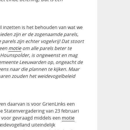
il inzetten is het behouden van wat we
eden zijn er de zogenaamde parels,
arels zijn echter vogelvrij! Dat stoort
 een
motie
om alle parels beter te
e Hounspolder, is ongewenst en mag
gemeente Leeuwarden op, ongeacht de
eens naar die plannen te kijken. Maar
aren zouden het weidevogelbeleid
ven daarvan is voor GrienLinks een
le Statenvergadering van 23 februari
ht voor gevraagd middels een
motie
weidevogelland uiteindelijk