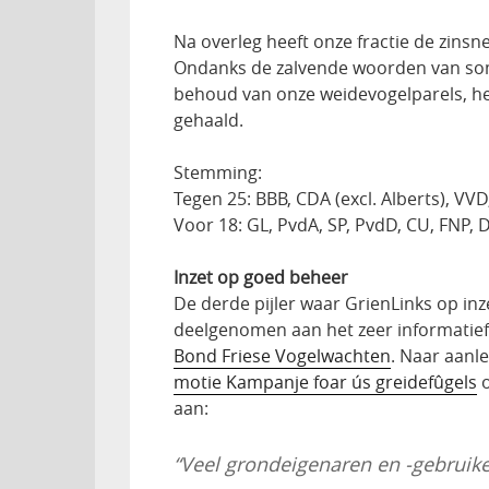
Na overleg heeft onze fractie de zinsn
Ondanks de zalvende woorden van som
behoud van onze weidevogelparels, he
gehaald.
Stemming:
Tegen 25: BBB, CDA (excl. Alberts), VVD
Voor 18: GL, PvdA, SP, PvdD, CU, FNP, 
Inzet op goed beheer
De derde pijler waar GrienLinks op inz
deelgenomen aan het zeer informatie
Bond Friese Vogelwachten
. Naar aanl
motie Kampanje foar ús greidefûgels
o
aan:
“Veel grondeigenaren en -gebruik