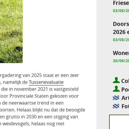
Fries
03/08/2
Doors
2026 
03/08/2
Wonen
30/06/2
ergadering van 2025 staat er een zeer
Col
, namelijk de
Tussenevaluatie
Pod
die in november 2021 is vastgesteld
 door Provinciale Staten gekozen voor
Ar
 de neerwaartse trend in een
Fo
orten. Helaas blijkt nu dat de beoogde
n grutto in 2030 en een stijging van
 weidevogels, helaas nog niet