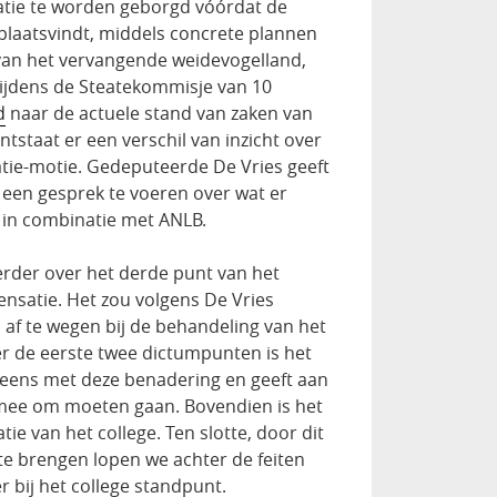
tie te worden geborgd vóórdat de
 plaatsvindt, middels concrete plannen
n van het vervangende weidevogelland,
Tijdens de Steatekommisje van 10
d
naar de actuele stand van zaken van
tstaat er een verschil van inzicht over
ie-motie. Gedeputeerde De Vries geeft
een gesprek te voeren over wat er
 in combinatie met ANLB.
erder over het derde punt van het
satie. Het zou volgens De Vries
l af te wegen bij de behandeling van het
er de eerste twee dictumpunten is het
et eens met deze benadering en geeft aan
 mee om moeten gaan. Bovendien is het
tie van het college. Ten slotte, door dit
 te brengen lopen we achter de feiten
er bij het college standpunt.