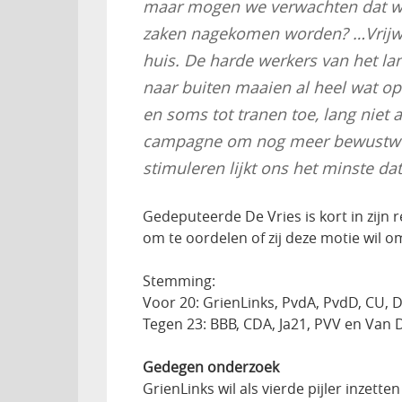
maar mogen we verwachten dat wet
zaken nagekomen worden? …Vrijwill
huis. De harde werkers van het la
naar buiten maaien al heel wat opl
en soms tot tranen toe, lang niet a
campagne om nog meer bewustwor
stimuleren lijkt ons het minste d
Gedeputeerde De Vries is kort in zijn r
om te oordelen of zij deze motie wil o
Stemming:
Voor 20: GrienLinks, PvdA, PvdD, CU, 
Tegen 23: BBB, CDA, Ja21, PVV en Van D
Gedegen onderzoek
GrienLinks wil als vierde pijler inzet