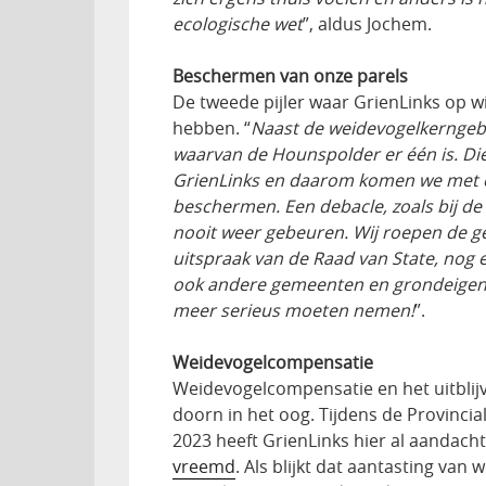
ecologische wet
”, aldus Jochem.
Beschermen van onze parels
De tweede pijler waar GrienLinks op w
hebben. “
Naast de weidevogelkerngebi
waarvan de Hounspolder er één is. Die p
GrienLinks en daarom komen we met
beschermen. Een debacle, zoals bij d
nooit weer gebeuren. Wij roepen de 
uitspraak van de Raad van State, nog 
ook andere gemeenten en grondeigen
meer serieus moeten nemen!
”.
Weidevogelcompensatie
Weidevogelcompensatie en het uitblij
doorn in het oog. Tijdens de Provincia
2023 heeft GrienLinks hier al aandac
vreemd
. Als blijkt dat aantasting van 