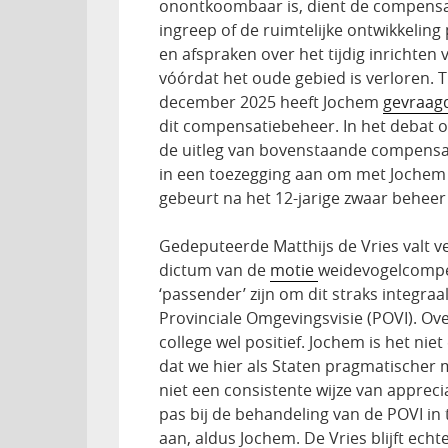
onontkoombaar is, dient de compensa
ingreep of de ruimtelijke ontwikkeling
en afspraken over het tijdig inrichte
vóórdat het oude gebied is verloren. 
december 2025 heeft Jochem
gevraag
dit compensatiebeheer. In het debat on
de uitleg van bovenstaande compensat
in een toezegging aan om met Jochem 
gebeurt na het 12-jarige zwaar beheer
Gedeputeerde Matthijs de Vries valt v
dictum van de
motie
weidevogelcompen
‘passender’ zijn om dit straks integraa
Provinciale Omgevingsvisie (POVI). Ov
college wel positief. Jochem is het ni
dat we hier als Staten pragmatischer
niet een consistente wijze van apprecia
pas bij de behandeling van de POVI in
aan, aldus Jochem. De Vries blijft echt