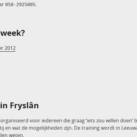
aar
.
058-2925805
 week?
er 2012
in Fryslân
eorganiseerd voor iedereen die graag ‘iets zou willen doen’ 
artij en wat de mogelijkheden zijn. De training wordt in Le
llen weten.