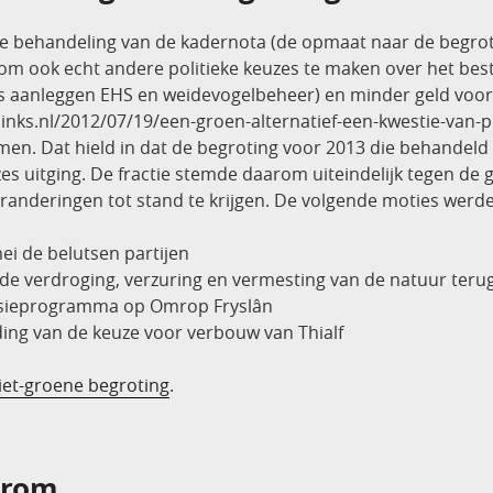
 de behandeling van de kadernota (de opmaat naar de begroti
 om ook echt andere politieke keuzes te maken over het best
als aanleggen EHS en weidevogelbeheer) en minder geld voor
links.nl/2012/07/19/een-groen-alternatief-een-kwestie-van-po
en. Dat hield in dat de begroting voor 2013 die behandeld
s uitging. De fractie stemde daarom uiteindelijk tegen de
randeringen tot stand te krijgen. De volgende moties werd
mei de belutsen partijen
 de verdroging, verzuring en vermesting van de natuur terug
cussieprogramma op Omrop Fryslân
ding van de keuze voor verbouw van Thialf
iet-groene begroting
.
erom