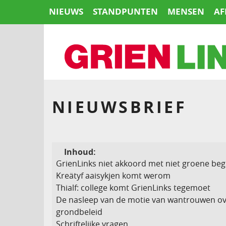
Naar
NIEUWS
STANDPUNTEN
MENSEN
AF
de
inhoud
springen
HOME
NIEUWSBRIEF
Inhoud:
GrienLinks niet akkoord met niet groene beg
Kreätyf aaisykjen komt werom
Thialf: college komt GrienLinks tegemoet
De nasleep van de motie van wantrouwen ov
grondbeleid
Schriftelijke vragen