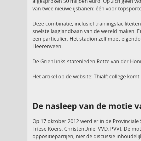
afgesproken 50 miljoen euro. Op zich geen wo
van twee nieuwe ijsbanen: één voor topsport
Deze combinatie, inclusief trainingsfaciliteite
snelste laaglandbaan van de wereld maken. E
een particulier. Het stadion zelf moet eigen
Heerenveen.
De GrienLinks-statenleden Retze van der Honing
Het artikel op de website:
Thialf: college kom
De nasleep van de motie 
Op 17 oktober 2012 werd er in de Provinciale
Friese Koers, ChristenUnie, VVD, PVV). De moti
oppositiepartijen, niet de discussie inhoudeli