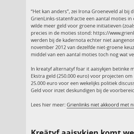
“Het kan anders”, zei Irona Groeneveld al bij
GrienLinks-statenfractie een aantal moties in
wilde meer geld voor groene initiatieven (zo
precies in de moties stond: https://www.grien
werden bij de kadernota echter niet aangenom
november 2012 van dezelfde niet-groene keuze
middel van een aantal moties toch nog wat ve
In kreatyf alternatyf foar it aaisykjen betinke 
Ekstra geld (250.000 euro) voor projecten om
25.000 euro voor een wekelijks politiek dis
Geld voor inzet deskundigen bij de voorberei
Lees hier meer:
Grienlinks niet akkoord met n
Kreätyf aaisykjen komt w