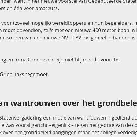
nder, want in het nieuwe voorstel van Gedeputeerde Staten
ers en één voor amateurs.
n voor (zoveel mogelijk) wereldtoppers en hun begeleiders, moe
n moet bovendien, zelfs met een nieuwe 400 meter-baan in 
dom worden van een nieuwe NV of BV die geheel in handen is
 en Irona Groeneveld zijn niet blij met dit voorstel.
t GrienLinks tegemoet
.
van wantrouwen over het grondbele
 Statenvergadering een motie van wantrouwen ingediend door 
e was vooral gericht –eigenlijk – tegen het gedrag van de coa
jk over het grondbeleid aangingen maar het college verdedig