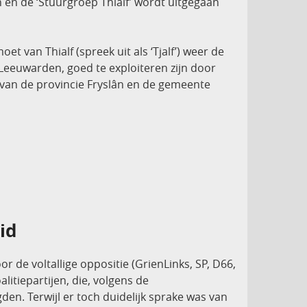
 en de ‘Stuurgroep Thialf’ wordt uitgegaan
t van Thialf (spreek uit als ‘Tjalf’) weer de
Leeuwarden, goed te exploiteren zijn door
 van de provincie Fryslân en de gemeente
id
de voltallige oppositie (GrienLinks, SP, D66,
litiepartijen, die, volgens de
den. Terwijl er toch duidelijk sprake was van