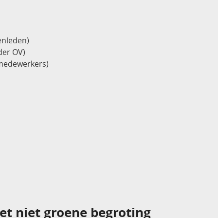
enleden)
der OV)
emedewerkers)
et niet groene begroting