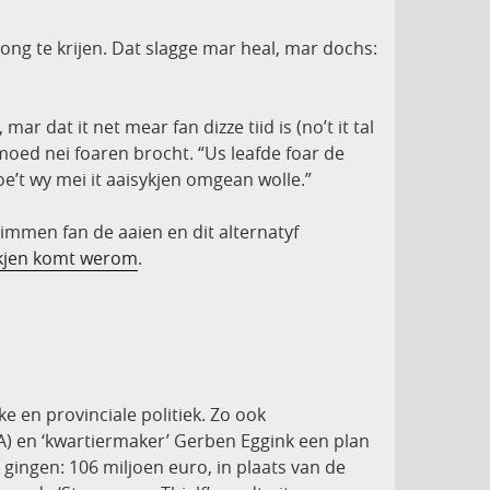
ong te krijen. Dat slagge mar heal, mar dochs:
r dat it net mear fan dizze tiid is (no’t it tal
moed nei foaren brocht. “Us leafde foar de
e’t wy mei it aaisykjen omgean wolle.”
inimmen fan de aaien en dit alternatyf
ykjen komt werom
.
ke en provinciale politiek. Zo ook
) en ‘kwartiermaker’ Gerben Eggink een plan
gingen: 106 miljoen euro, in plaats van de