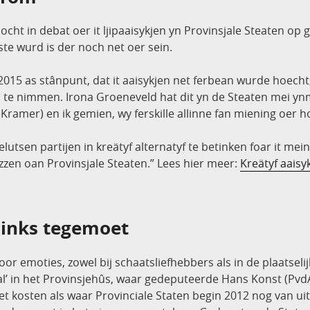
ht in debat oer it ljipaaisykjen yn Provinsjale Steaten op g
êste wurd is der noch net oer sein.
15 as stânpunt, dat it aaisykjen net ferbean wurde hoecht, ma
mei te nimmen. Irona Groeneveld hat dit yn de Steaten mei yn
amer) en ik gemien, wy ferskille allinne fan miening oer ho
elutsen partijen in kreätyf alternatyf te betinken foar it me
lizzen oan Provinsjale Steaten.” Lees hier meer:
Kreätyf aais
nLinks tegemoet
voor emoties, zowel bij schaatsliefhebbers als in de plaatselij
’ in het Provinsjehûs, waar gedeputeerde Hans Konst (PvdA
 kosten als waar Provinciale Staten begin 2012 nog van uit 