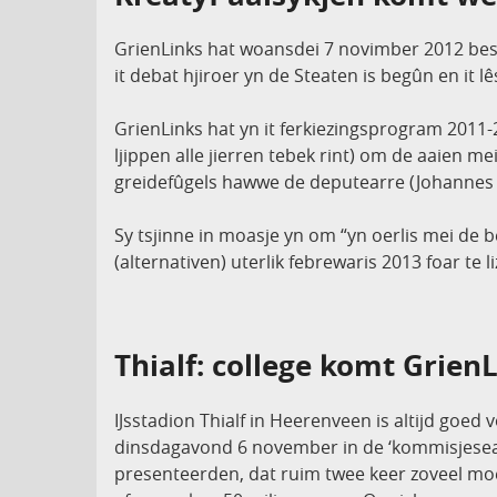
GrienLinks hat woansdei 7 novimber 2012 besoc
it debat hjiroer yn de Steaten is begûn en it l
GrienLinks hat yn it ferkiezingsprogram 2011-20
ljippen alle jierren tebek rint) om de aaien 
greidefûgels hawwe de deputearre (Johannes Kr
Sy tsjinne in moasje yn om “yn oerlis mei de b
(alternativen) uterlik febrewaris 2013 foar te 
Thialf: college komt Grie
IJsstadion Thialf in Heerenveen is altijd goed 
dinsdagavond 6 november in de ‘kommisjeseal
presenteerden, dat ruim twee keer zoveel moet