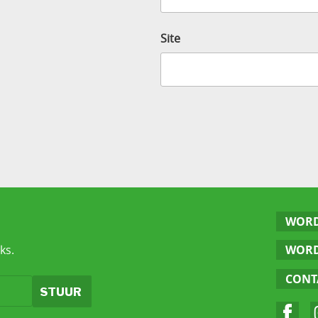
Site
WORD
ks.
WORD
CONT