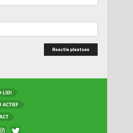
 LID!
 ACTIEF
ACT