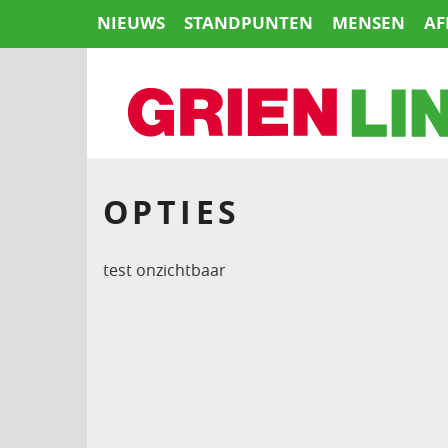
Naar
NIEUWS
STANDPUNTEN
MENSEN
AF
de
inhoud
springen
HOME
OPTIES
test onzichtbaar