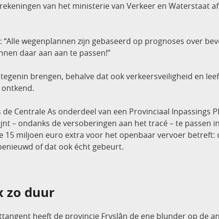
rekeningen van het ministerie van Verkeer en Waterstaat a
: “Alle wegenplannen zijn gebaseerd op prognoses over bevo
lannen daar aan aan te passen!”
egenin brengen, behalve dat ook verkeersveiligheid en leef
t ontkend.
 de Centrale As onderdeel van een Provinciaal Inpassings Pl
nt – ondanks de versoberingen aan het tracé – te passen
15 miljoen euro extra voor het openbaar vervoer betreft: 
 benieuwd of dat ook écht gebeurt.
x zo duur
ttangent heeft de provincie Fryslân de ene blunder op de 