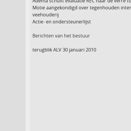
Adema schuift evaluatie REC naar de verre 
Motie aangekondigd over tegenhouden inte
veehouderij
Actie- en ondersteunerlijst
Berichten van het bestuur
terugblik ALV 30 januari 2010