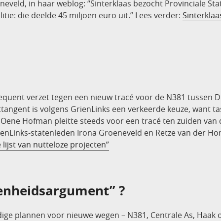
neveld, in haar weblog: “Sinterklaas bezocht Provinciale St
itie: die deelde 45 miljoen euro uit.” Lees verder:
Sinterklaa
sequent verzet tegen een nieuw tracé voor de N381 tussen 
tangent is volgens GrienLinks een verkeerde keuze, want t
d Oene Hofman pleitte steeds voor een tracé ten zuiden van 
enLinks-statenleden Irona Groeneveld en Retze van der Honi
ijst van nutteloze projecten”
enheidsargument” ?
idige plannen voor nieuwe wegen – N381, Centrale As, Haa