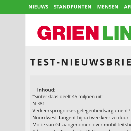
Naar
NIEUWS
STANDPUNTEN
MENSEN
AF
de
inhoud
springen
HOME
TEST-NIEUWSBRIE
Inhoud:
‘‘Sinterklaas deelt 45 miljoen uit’’
N 381
Verkeersprognoses gelegenheidsargument?
Noordwest Tangent bijna twee keer zo duur
Motie van GL aangenomen over mobiliteitsb