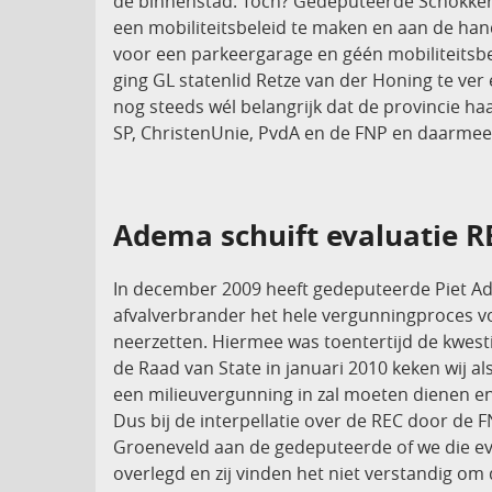
de binnenstad. Toch? Gedeputeerde Schokker 
een mobiliteitsbeleid te maken en aan de han
voor een parkeergarage en géén mobiliteitsbel
ging GL statenlid Retze van der Honing te ve
nog steeds wél belangrijk dat de provincie 
SP, ChristenUnie, PvdA en de FNP en daarm
Adema schuift evaluatie R
In december 2009 heeft gedeputeerde Piet Ad
afvalverbrander het hele vergunningproces vo
neerzetten. Hiermee was toentertijd de kwest
de Raad van State in januari 2010 keken wij a
een milieuvergunning in zal moeten dienen e
Dus bij de interpellatie over de REC door de 
Groeneveld aan de gedeputeerde of we die eva
overlegd en zij vinden het niet verstandig om 