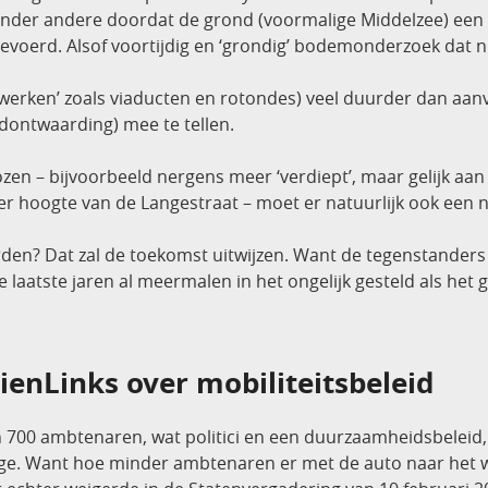
Onder andere doordat de grond (voormalige Middelzee) een 
evoerd. Alsof voortijdig en ‘grondig’ bodemonderzoek dat n
werken’ zoals viaducten en rotondes) veel duurder dan aanv
ldontwaarding) mee te tellen.
en – bijvoorbeeld nergens meer ‘verdiept’, maar gelijk aan 
ter hoogte van de Langestraat – moet er natuurlijk ook een
n? Dat zal de toekomst uitwijzen. Want de tegenstanders v
de laatste jaren al meermalen in het ongelijk gesteld als he
nLinks over mobiliteitsbeleid
n 700 ambtenaren, wat politici en een duurzaamheidsbeleid
age. Want hoe minder ambtenaren er met de auto naar het w