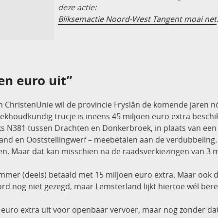
deze actie:
Bliksemactie Noord-West Tangent moai net
en euro uit”
en ChristenUnie wil de provincie Fryslân de komende jaren n
oekhoudkundig trucje is ineens 45 miljoen euro extra beschi
ks N381 tussen Drachten en Donkerbroek, in plaats van een
nd en Ooststellingwerf – meebetalen aan de verdubbeling. 
n. Maar dat kan misschien na de raadsverkiezingen van 3 
mmer (deels) betaald met 15 miljoen euro extra. Maar ook 
d nog niet gezegd, maar Lemsterland lijkt hiertoe wél bere
en euro extra uit voor openbaar vervoer, maar nog zonder da