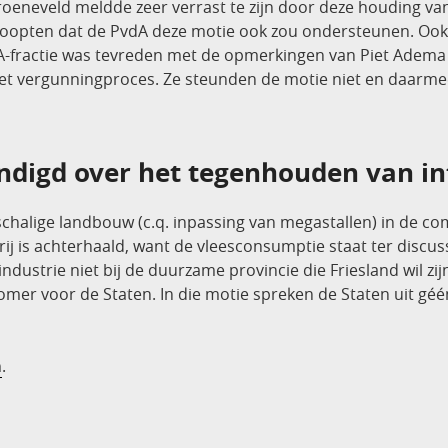
Groeneveld meldde zeer verrast te zijn door deze houding 
 hoopten dat de PvdA deze motie ook zou ondersteunen. Ook z
-fractie was tevreden met de opmerkingen van Piet Adema o
het vergunningproces. Ze steunden de motie niet en daarm
digd over het tegenhouden van in
tschalige landbouw (c.q. inpassing van megastallen) in de c
ij is achterhaald, want de vleesconsumptie staat ter discus
ndustrie niet bij de duurzame provincie die Friesland wil zi
er voor de Staten. In die motie spreken de Staten uit géén
n
.