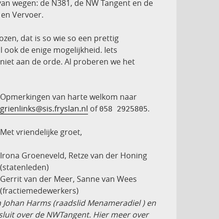
 van wegen: de N381, de NW Tangent en de
en Vervoer.
zen, dat is so wie so een prettig
l ook de enige mogelijkheid. Iets
niet aan de orde. Al proberen we het
Opmerkingen van harte welkom naar
grienlinks@sis.fryslan.nl
of
.
058 2925805
Met vriendelijke groet,
Irona Groeneveld, Retze van der Honing
(statenleden)
Gerrit van der Meer, Sanne van Wees
(fractiemedewerkers)
 Johan Harms (raadslid Menameradiel ) en
sluit over de NWTangent. Hier meer over