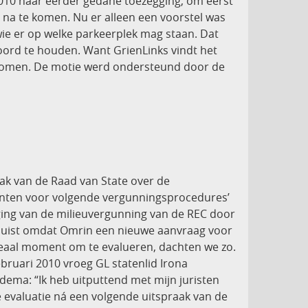
010 haar eerder gedane toezegging, om eerst
 na te komen. Nu er alleen een voorstel was
wie er op welke parkeerplek mag staan. Dat
oord te houden. Want GrienLinks vindt het
 komen. De motie werd ondersteund door de
k van de Raad van State over de
punten voor volgende vergunningsprocedures’
iging van de milieuvergunning van de REC door
e. Juist omdat Omrin een nieuwe aanvraag voor
deaal moment om te evalueren, dachten we zo.
ebruari 2010 vroeg GL statenlid Irona
dema: “Ik heb uitputtend met mijn juristen
de evaluatie ná een volgende uitspraak van de