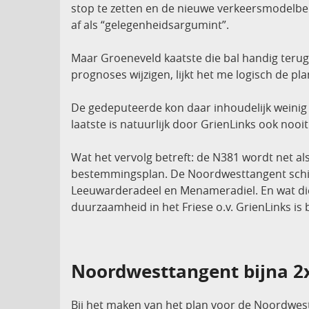
stop te zetten en de nieuwe verkeersmodelbe
af als “gelegenheidsargumint”.
Maar Groeneveld kaatste die bal handig terug
prognoses wijzigen, lijkt het me logisch de p
De gedeputeerde kon daar inhoudelijk weinig t
laatste is natuurlijk door GrienLinks ook nooi
Wat het vervolg betreft: de N381 wordt net als
bestemmingsplan. De Noordwesttangent schij
Leeuwarderadeel en Menameradiel. En wat die 
duurzaamheid in het Friese o.v. GrienLinks is
Noordwesttangent bijna 2
Bij het maken van het plan voor de Noordwes