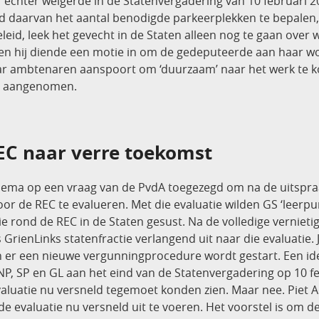
echter weigerde in de Statenvergadering van 10 februari 2
d daarvan het aantal benodigde parkeerplekken te bepalen,
eid, leek het gevecht in de Staten alleen nog te gaan over 
r en hij diende een motie in om de gedeputeerde aan haar w
haar ambtenaren aanspoort om ‘duurzaam’ naar het werk te
ee aangenomen.
EC naar verre toekomst
ema op een vraag van de PvdA toegezegd om na de uitspraa
or de REC te evalueren. Met die evaluatie wilden GS ‘leer
ie rond de REC in de Staten gesust. Na de volledige verniet
ls GrienLinks statenfractie verlangend uit naar die evaluati
n er een nieuwe vergunningprocedure wordt gestart. Een i
FNP, SP en GL aan het eind van de Statenvergadering op 10 f
luatie nu versneld tegemoet konden zien. Maar nee. Piet A
de evaluatie nu versneld uit te voeren. Het voorstel is om 