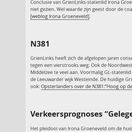
Conclusie van GrienLinks-statenlid Irona Groe
niet gezien. Wel waarde zijn geest door de coal
[weblog Irona Groeneveld]
.
N381
GrienLinks heeft zich de afgelopen jaren con
tegen een vierstrooks weg. Ook de Noordwest
Middelzee te veel aan. Voormalig GL-statenli
de Leeuwarder wijk Westeinde. De huidige Gri
ook:
Opsterlanders over de N381:”Hoog op de l
Verkeersprognoses “Geleg
Het pleidooi van Irona Groeneveld om de hu